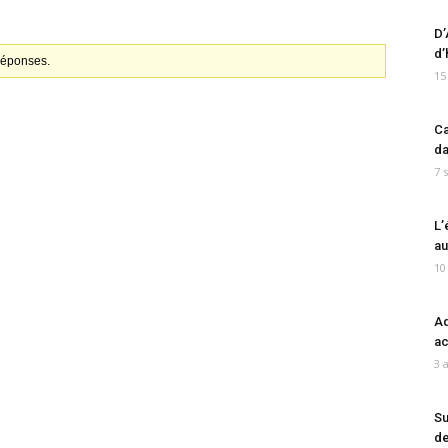
D’
d’
 réponses.
15
Ca
da
7 
L’
au
10
Ad
ac
3 
Su
de