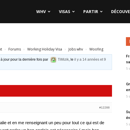
WHV
VISAS
PARTIR
DÉCOUVE
nt
›
Forums
›
Working Holiday Visa
›
Jobs whv
›
Woofing
Fr
 à jour pour la dernière fois par
TiMizik
, le
il y a 14 années et 9
sa
5 
Gr
en
5 
#12288
Su
év
ralie et en me renseignant un peu pour tout ce qui est de
5 