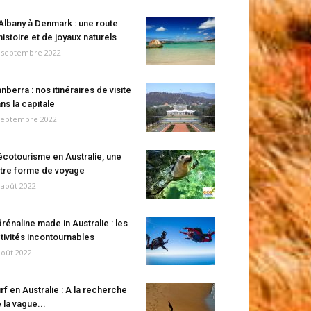
Albany à Denmark : une route
histoire et de joyaux naturels
 septembre 2022
nberra : nos itinéraires de visite
ns la capitale
septembre 2022
écotourisme en Australie, une
tre forme de voyage
 août 2022
rénaline made in Australie : les
tivités incontournables
août 2022
rf en Australie : A la recherche
 la vague...