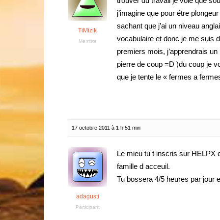
trouver du travail je voie que s
j’imagine que pour étre plongeu
sachant que j’ai un niveau ang
TiMizik
vocabulaire et donc je me suis 
Membre
premiers mois, j’apprendrais un 
pierre de coup =D )du coup je vou
que je tente le « fermes a ferm
17 octobre 2011 à 1 h 51 min
Le mieu tu t inscris sur HELPX c
famille d acceuil.
Tu bossera 4/5 heures par jour e
adagusti
Participant