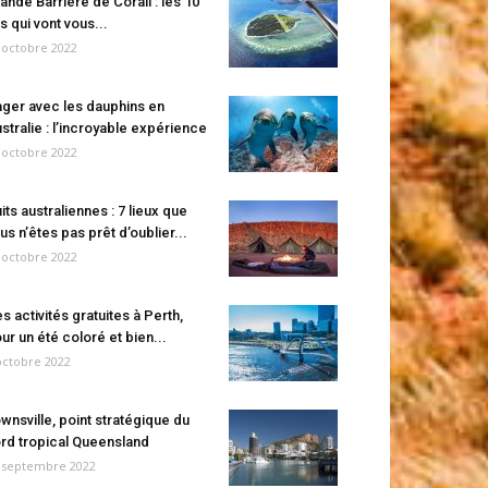
ande Barrière de Corail : les 10
es qui vont vous...
 octobre 2022
ger avec les dauphins en
stralie : l’incroyable expérience
 octobre 2022
its australiennes : 7 lieux que
us n’êtes pas prêt d’oublier...
 octobre 2022
s activités gratuites à Perth,
ur un été coloré et bien...
octobre 2022
wnsville, point stratégique du
rd tropical Queensland
 septembre 2022