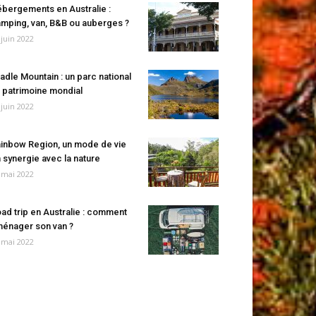
bergements en Australie :
mping, van, B&B ou auberges ?
 juin 2022
adle Mountain : un parc national
 patrimoine mondial
 juin 2022
inbow Region, un mode de vie
 synergie avec la nature
 mai 2022
ad trip en Australie : comment
énager son van ?
 mai 2022