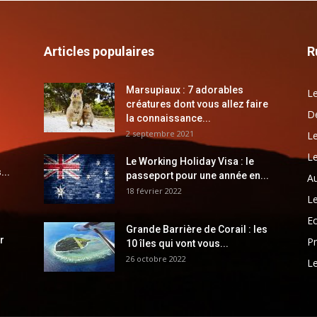
Articles populaires
R
Marsupiaux : 7 adorables
Le
créatures dont vous allez faire
Dé
la connaissance...
2 septembre 2021
Le
Le
Le Working Holiday Visa : le
...
passeport pour une année en...
Au
18 février 2022
Le
E
Grande Barrière de Corail : les
r
Pr
10 îles qui vont vous...
26 octobre 2022
Le