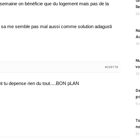
Gr
 semaine on bénéficie que du logement mais pas de la
îl
26
s sa me semble pas mal aussi comme solution adagusti
Na
Au
19
Nu
vo
#108778
12
ement tu depense rien du tout….BON pLAN
De
po
5 
To
no
21