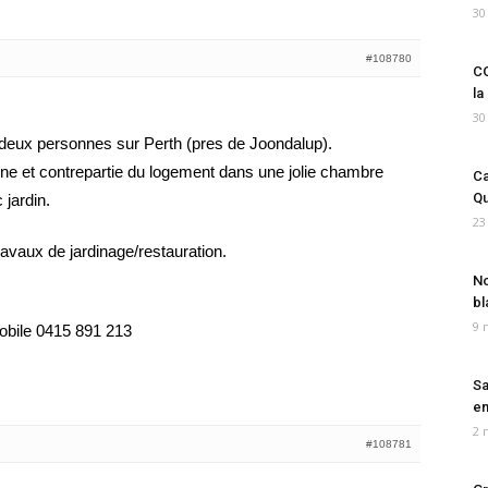
30
#108780
CO
la
30
deux personnes sur Perth (pres de Joondalup).
ne et contrepartie du logement dans une jolie chambre
Ca
Qu
 jardin.
23
travaux de jardinage/restauration.
No
bl
9 
obile 0415 891 213
Sa
em
2 
#108781