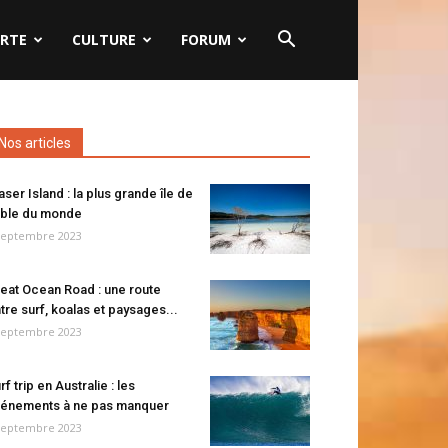
RTE
CULTURE
FORUM
Nos articles
aser Island : la plus grande île de
ble du monde
septembre 2023
eat Ocean Road : une route
tre surf, koalas et paysages...
septembre 2023
rf trip en Australie : les
énements à ne pas manquer
septembre 2023