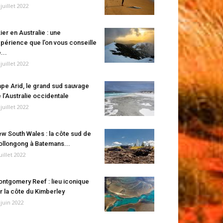
 juillet 2022
ier en Australie : une
périence que l’on vous conseille
...
 juillet 2022
pe Arid, le grand sud sauvage
 l’Australie occidentale
 juillet 2022
w South Wales : la côte sud de
llongong à Batemans...
juillet 2022
ntgomery Reef : lieu iconique
r la côte du Kimberley
 juin 2022