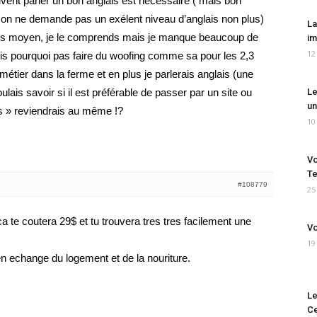
ouvent parler un bon anglais est nécessaire ( mais bon
r on ne demande pas un exélent niveau d’anglais non plus)
La
lais moyen, je le comprends mais je manque beaucoup de
im
12
dis pourquoi pas faire du woofing comme sa pour les 2,3
métier dans la ferme et en plus je parlerais anglais (une
lais savoir si il est préférable de passer par un site ou
Le
un
es » reviendrais au même !?
10
Vo
Te
#108779
25
a te coutera 29$ et tu trouvera tres tres facilement une
Vo
19
n echange du logement et de la nouriture.
Le
Ce