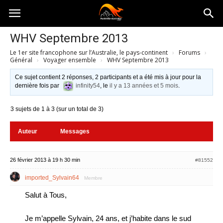
Australia-
WHV Septembre 2013
Le 1er site francophone sur l’Australie, le pays-continent
›
Forums
›
australie.com
Général
›
Voyager ensemble
›
WHV Septembre 2013
Ce sujet contient 2 réponses, 2 participants et a été mis à jour pour la
dernière fois par
infinity54
, le
il y a 13 années et 5 mois
.
3 sujets de 1 à 3 (sur un total de 3)
Auteur
Messages
26 février 2013 à 19 h 30 min
#81552
imported_Sylvain64
Membre
Salut à Tous,
Je m’appelle Sylvain, 24 ans, et j’habite dans le sud