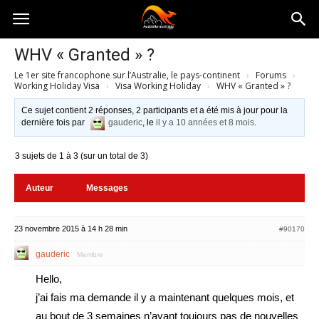
Australia-
WHV « Granted » ?
Le 1er site francophone sur l’Australie, le pays-continent
›
Forums
›
australie.com
Working Holiday Visa
›
Visa Working Holiday
›
WHV « Granted » ?
Ce sujet contient 2 réponses, 2 participants et a été mis à jour pour la
dernière fois par
gauderic
, le
il y a 10 années et 8 mois
.
3 sujets de 1 à 3 (sur un total de 3)
Auteur
Messages
23 novembre 2015 à 14 h 28 min
#90170
gauderic
Membre
Hello,
j’ai fais ma demande il y a maintenant quelques mois, et
au bout de 3 semaines n’ayant toujours pas de nouvelles