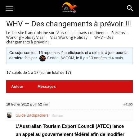
Australia-
WHV – Des changements à prévoir !!!
Le 1er site francophone sur l’Australie, le pays-continent
›
Forums
›
australie.com
Working Holiday Visa
›
Visa Working Holiday
›
WHV – Des
changements à prévoir !!!
Ce sujet contient 16 réponses, 9 participants et a été mis à jour pour la
dernière fois par
Cedric_AACOM
, le
il y a 13 années et 4 mois
.
17 sujets de 1 à 17 (sur un total de 17)
Auteur
Messages
18 février 2012 à 5 h 52 min
#9105
Guide Backpackers
Membre
L’Australian Tourism Export Council (ATEC) lance
un appel au gouvernement fédéral afin de modifier