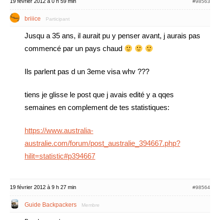
19 février 2012 à 0 h 59 min
#98563
briiice
Participant
Jusqu a 35 ans, il aurait pu y penser avant, j aurais pas
commencé par un pays chaud
Ils parlent pas d un 3eme visa whv ???
tiens je glisse le post que j avais edité y a qqes
semaines en complement de tes statistiques:
https://www.australia-
australie.com/forum/post_australie_394667.php?
hilit=statistic#p394667
19 février 2012 à 9 h 27 min
#98564
Guide Backpackers
Membre