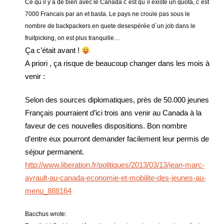
Ce qu il y a de bien avec le Canada c`est qu`il existe un quota, c`est
7000 Francais par an et basta. Le pays ne croule pas sous le
nombre de backpackers en quete desespérée d`un job dans le
fruitpicking, on est plus tranquille…
Ça c’était avant !
A priori , ça risque de beaucoup changer dans les mois à
venir :
Selon des sources diplomatiques, près de 50.000 jeunes
Français pourraient d’ici trois ans venir au Canada à la
faveur de ces nouvelles dispositions. Bon nombre
d’entre eux pourront demander facilement leur permis de
séjour permanent.
http://www.liberation.fr/politiques/2013/03/13/jean-marc-
ayrault-au-canada-economie-et-mobilite-des-jeunes-au-
menu_888164
Bacchus wrote: