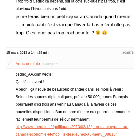
Trop froid Cedric ca dépend, sur la cote sud-ouest pas trop, c`est
pluvieux l`hiver mais pas froid…
je me ferais bien un petit séjour au Canada quand même
… maintenant c’est vrai que l’hiver là-bas m’emballe pas
trop. C’est quoi pas trop froid pour toi ?
15 mars 2013 à 14 h 29 min
#98575
Arrache-rotule
Participant
cedric_AA.com wrote:
Ça c’était avant !
A priori , ça risque de beaucoup changer dans les mois à venir :
Selon des sources diplomatiques, près de 50.000 jeunes Français
pourraient d’ici trois ans venir au Canada à la faveur de ces
nouvelles dispositions. Bon nombre d’entre eux pourront demander
facilement leur permis de séjour permanent.
http://www.liberation.fr/politiques/2013/03/13/jean-marc-ayrault-au-
canada-economie-et-mobilite-des-jeunes-au-menu_888164