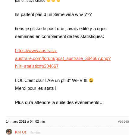
par un pays chaud
Ils parlent pas d un 3eme visa whv ???
tiens je glisse le post que j avais edité y a qqes
semaines en complement de tes statistiques:
https://www.australia-
australie.com/forum/post_australie_394667.php?
hilit=statistic#p394667
LOL C’est clair ! Alé un pti 3° WHV !!!
Merci pour les stats !
Plus qu’à attendre la suite des événements…
14 mars 2012 à 0 h 02 min
#98565
Kiki Oz
Membre