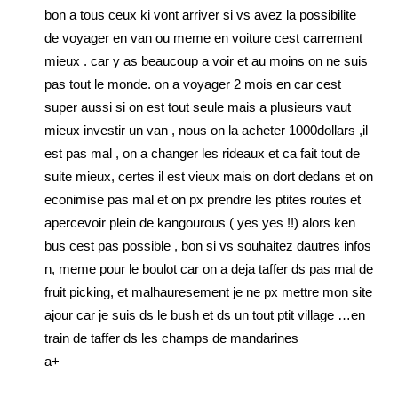
bon a tous ceux ki vont arriver si vs avez la possibilite
de voyager en van ou meme en voiture cest carrement
mieux . car y as beaucoup a voir et au moins on ne suis
pas tout le monde. on a voyager 2 mois en car cest
super aussi si on est tout seule mais a plusieurs vaut
mieux investir un van , nous on la acheter 1000dollars ,il
est pas mal , on a changer les rideaux et ca fait tout de
suite mieux, certes il est vieux mais on dort dedans et on
econimise pas mal et on px prendre les ptites routes et
apercevoir plein de kangourous ( yes yes !!) alors ken
bus cest pas possible , bon si vs souhaitez dautres infos
n, meme pour le boulot car on a deja taffer ds pas mal de
fruit picking, et malhauresement je ne px mettre mon site
ajour car je suis ds le bush et ds un tout ptit village …en
train de taffer ds les champs de mandarines
a+