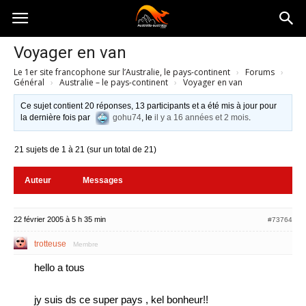
Australia-
Voyager en van
Le 1er site francophone sur l’Australie, le pays-continent
›
Forums
›
australie.com
Général
›
Australie – le pays-continent
›
Voyager en van
Ce sujet contient 20 réponses, 13 participants et a été mis à jour pour
la dernière fois par
gohu74
, le
il y a 16 années et 2 mois
.
21 sujets de 1 à 21 (sur un total de 21)
Auteur
Messages
22 février 2005 à 5 h 35 min
#73764
trotteuse
Membre
hello a tous
jy suis ds ce super pays , kel bonheur!!