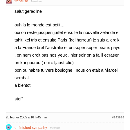
trotteuse
Membre
salut geradilne
ouh la le monde est petit…
oui on reste jusquen juillet ensuite la nouvelle zelande et
tahiti kel trip et ensuite Paris (kel horreur) je suis allergik
a la France bref l’australie et un super super beaux pays
, on nem croit pas nos yeux , hier soir on a failli ecraser
un kangourou ( oui c l;australie)
bon ou habite tu vers boulogne , nous on etait a Marcel
sembat…
a bientot
steff
28 février 2005 à 16 h 45 min
#343989
unfinished sympathy
Membre