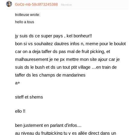
GoOz-mb-58c8f73245388
Membre
trotteuse wrote:
hello a tous
jy suis ds ce super pays , kel bonheur!!
bon si vs souhaitez dautres infos n, meme pour le boulot
car on a deja taffer ds pas mal de fruit picking, et
malhauresement je ne px mettre mon site ajour car je
suis ds le bush et ds un tout ptit village …en train de
taffer ds les champs de mandarines
a+
steff et shems
ello !!
ben justement en parlant d’infos…
au niveau du fruitpicking tu y es allée direct dans un