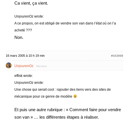
Ca vient, ça vient.
UnjourenOz wrote:
A ce propos, on est obligé de vendre son van dans l’état où on l’a
acheté ???
Non.
16 mars 2005 à 10 h 19 min
#343998
UnjourenOz
Membre
effisk wrote:
UnjourenOz wrote:
Une chose qui serait cool : rajouter des liens vers des sites de
mécanique pour ce genre de modèle
Et puis une autre rubrique : « Comment faire pour vendre
son van » … les différentes étapes à réaliser.