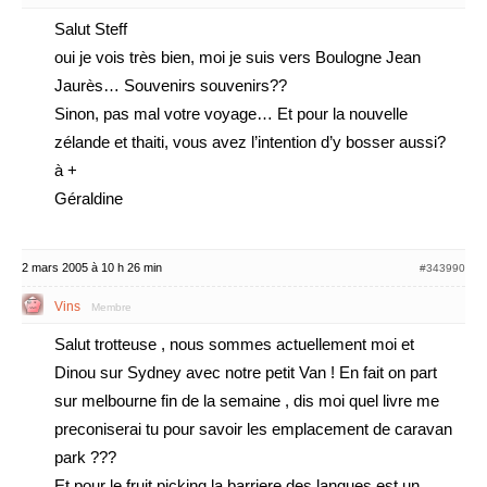
Salut Steff
oui je vois très bien, moi je suis vers Boulogne Jean
Jaurès… Souvenirs souvenirs??
Sinon, pas mal votre voyage… Et pour la nouvelle
zélande et thaiti, vous avez l’intention d’y bosser aussi?
à +
Géraldine
2 mars 2005 à 10 h 26 min
#343990
Vins
Membre
Salut trotteuse , nous sommes actuellement moi et
Dinou sur Sydney avec notre petit Van ! En fait on part
sur melbourne fin de la semaine , dis moi quel livre me
preconiserai tu pour savoir les emplacement de caravan
park ???
Et pour le fruit picking la barriere des langues est un