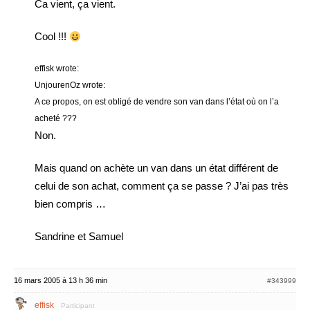
Ca vient, ça vient.
Cool !!!
effisk wrote:
UnjourenOz wrote:
A ce propos, on est obligé de vendre son van dans l’état où on l’a
acheté ???
Non.
Mais quand on achète un van dans un état différent de
celui de son achat, comment ça se passe ? J’ai pas très
bien compris …
Sandrine et Samuel
16 mars 2005 à 13 h 36 min
#343999
effisk
Participant