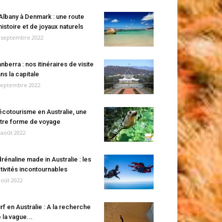
Albany à Denmark : une route
histoire et de joyaux naturels
 septembre 2022
nberra : nos itinéraires de visite
ns la capitale
septembre 2022
écotourisme en Australie, une
tre forme de voyage
 août 2022
rénaline made in Australie : les
tivités incontournables
août 2022
rf en Australie : A la recherche
 la vague...