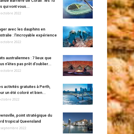
ande Barrière de Corail : les 10
es qui vont vous...
 octobre 2022
ger avec les dauphins en
stralie : l’incroyable expérience
 octobre 2022
its australiennes : 7 lieux que
us n’êtes pas prêt d’oublier...
 octobre 2022
s activités gratuites à Perth,
ur un été coloré et bien...
octobre 2022
wnsville, point stratégique du
rd tropical Queensland
 septembre 2022