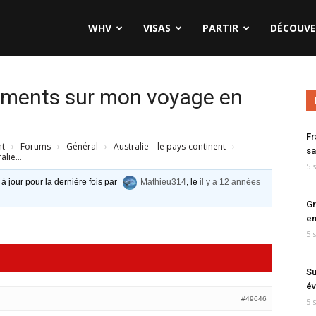
WHV
VISAS
PARTIR
DÉCOUVE
ements sur mon voyage en
Fr
nt
›
Forums
›
Général
›
Australie – le pays-continent
›
sa
ralie…
5 
 à jour pour la dernière fois par
Mathieu314
, le
il y a 12 années
Gr
en
5 
Su
év
#49646
5 