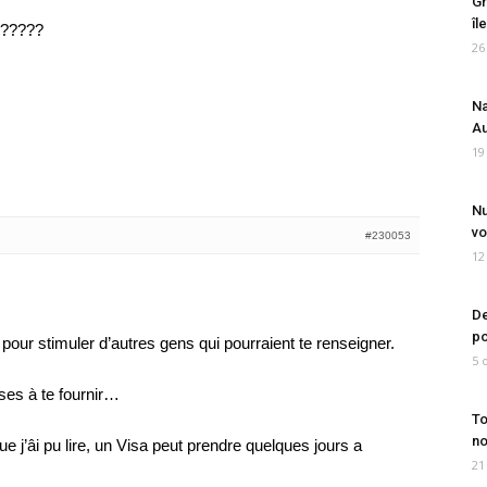
Gr
îl
??????
26
Na
Au
19
Nu
vo
#230053
12
De
po
our stimuler d’autres gens qui pourraient te renseigner.
5 
nses à te fournir…
To
no
e j’âi pu lire, un Visa peut prendre quelques jours a
21