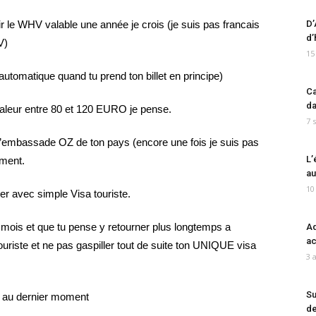
oir le WHV valable une année je crois (je suis pas francais
D’
d’
V)
15
automatique quand tu prend ton billet en principe)
Ca
da
aleur entre 80 et 120 EURO je pense.
7 
a l’embassade OZ de ton pays (encore une fois je suis pas
L’
ement.
au
10
er avec simple Visa touriste.
 mois et que tu pense y retourner plus longtemps a
Ad
ac
touriste et ne pas gaspiller tout de suite ton UNIQUE visa
3 
Su
er au dernier moment
de