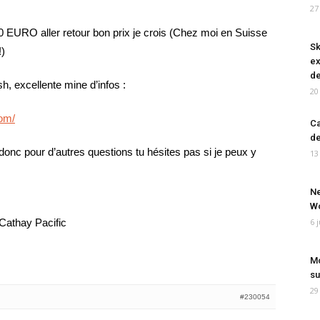
27
50 EURO aller retour bon prix je crois (Chez moi en Suisse
Sk
)
ex
de
, excellente mine d’infos :
20
om/
Ca
de
s donc pour d’autres questions tu hésites pas si je peux y
13
Ne
Wo
Cathay Pacific
6 
Mo
su
29
#230054