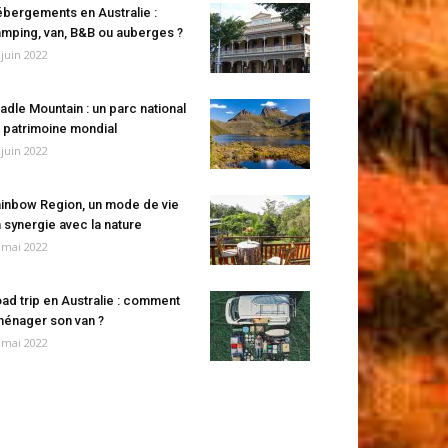
bergements en Australie :
mping, van, B&B ou auberges ?
 juin 2022
adle Mountain : un parc national
 patrimoine mondial
 juin 2022
inbow Region, un mode de vie
 synergie avec la nature
 mai 2022
ad trip en Australie : comment
énager son van ?
 mai 2022