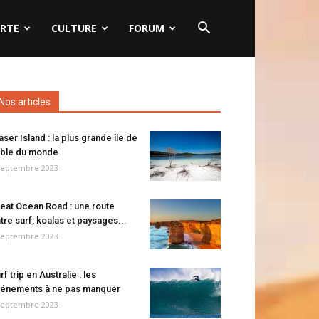
RTE
CULTURE
FORUM
Nos articles
aser Island : la plus grande île de
ble du monde
septembre 2023
eat Ocean Road : une route
tre surf, koalas et paysages...
septembre 2023
rf trip en Australie : les
énements à ne pas manquer
septembre 2023