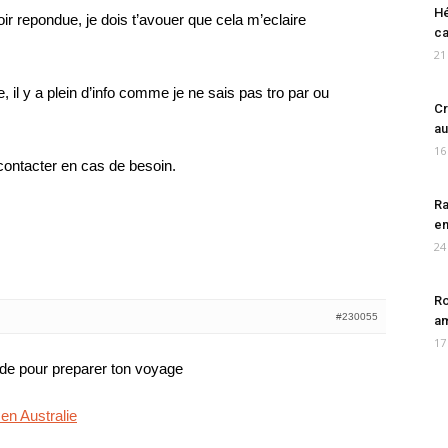
Hé
oir repondue, je dois t’avouer que cela m’eclaire
ca
21
e, il y a plein d’info comme je ne sais pas tro par ou
Cr
au
16
 contacter en cas de besoin.
Ra
en
24
Ro
#230055
am
17
ide pour preparer ton voyage
 en Australie