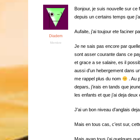
Bonjour, je suis nouvelle sur ce
depuis un certains temps que j’a
Aufaite, j’ai toujour ete faciner p
Diadem
Membre
Je ne sais pas encore par quell
sont asser courante dans ce pay
et grace a se salaire, es il poss
aussi d’un hebergement dans un
me rappel plus du nom
. Au p
depars, j’irais en tands que jeune
les enfants et que j’ai deja deu
J’ai un bon niveau d’anglais deja
Mais en tous cas, c’est sur, cett
Mais avan tous j’ai quelques qu