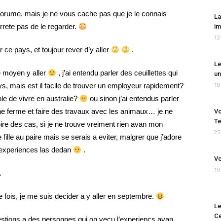
 forume, mais je ne vous cache pas que je le connais
La
rrete pas de le regarder.
im
12
ar ce pays, et toujour rever d’y aller
.
Le
e moyen y aller
, j’ai entendu parler des ceuillettes qui
un
10
s, mais est il facile de trouver un employeur rapidement?
ible de vivre en australie?
ou sinon j’ai entendus parler
e ferme et faire des travaux avec les animaux… je ne
Vo
Te
ire des cas, si je ne trouve vreiment rien avan mon
25
 fille au paire mais se serais a eviter, malgrer que j’adore
x experiences las dedan
.
Vo
19
.
e fois, je me suis decider a y aller en septembre.
Le
Ce
estions a des personnes qui on vecu l’experiencs avan