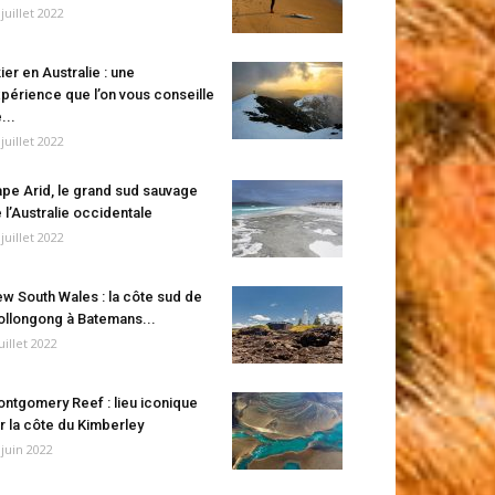
 juillet 2022
ier en Australie : une
périence que l’on vous conseille
...
 juillet 2022
pe Arid, le grand sud sauvage
 l’Australie occidentale
 juillet 2022
w South Wales : la côte sud de
llongong à Batemans...
juillet 2022
ntgomery Reef : lieu iconique
r la côte du Kimberley
 juin 2022