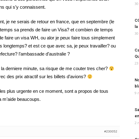
30
s qui s’y connaissent.
CO
ment, je ne serais de retour en france, que en septembre (le
la
e temps sa prends de faire un Visa? et combien de temps
30
r de faire un visa WH, ou alor je peux faire tous simplement
as longtemps? et est ce que avec sa, je peux travailler? ou
Ca
prefecture? l’ambassade d’australie ?
Qu
23
 a la derniere minute, sa risque de me couter tres cher?
c des prix atractif sur les billets d’avions?
No
bl
les plus urgente en ce moment, sont a propos de tous
9 
a m’aide beaucoups.
Sa
em
2 
#230052