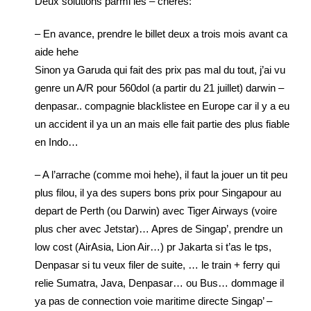
Deux solutions parmi les – cheres:
– En avance, prendre le billet deux a trois mois avant ca
aide hehe
Sinon ya Garuda qui fait des prix pas mal du tout, j’ai vu
genre un A/R pour 560dol (a partir du 21 juillet) darwin –
denpasar.. compagnie blacklistee en Europe car il y a eu
un accident il ya un an mais elle fait partie des plus fiable
en Indo…
– A l’arrache (comme moi hehe), il faut la jouer un tit peu
plus filou, il ya des supers bons prix pour Singapour au
depart de Perth (ou Darwin) avec Tiger Airways (voire
plus cher avec Jetstar)… Apres de Singap’, prendre un
low cost (AirAsia, Lion Air…) pr Jakarta si t’as le tps,
Denpasar si tu veux filer de suite, … le train + ferry qui
relie Sumatra, Java, Denpasar… ou Bus… dommage il
ya pas de connection voie maritime directe Singap’ –