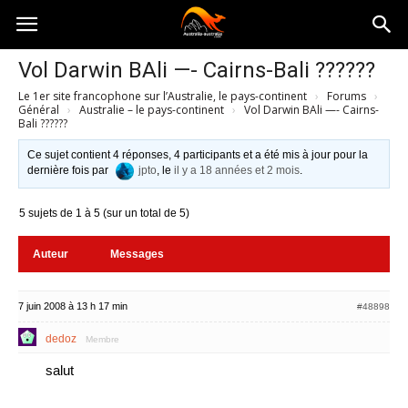
Australia-
Vol Darwin BAli —- Cairns-Bali ??????
Le 1er site francophone sur l’Australie, le pays-continent
›
Forums
›
australie.com
Général
›
Australie – le pays-continent
›
Vol Darwin BAli —- Cairns-
Bali ??????
Ce sujet contient 4 réponses, 4 participants et a été mis à jour pour la
dernière fois par
jpto
, le
il y a 18 années et 2 mois
.
5 sujets de 1 à 5 (sur un total de 5)
Auteur
Messages
7 juin 2008 à 13 h 17 min
#48898
dedoz
Membre
salut