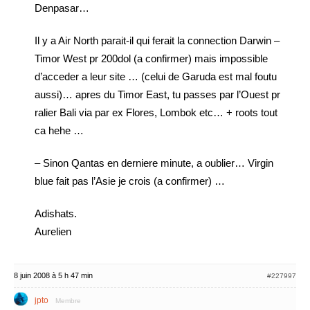
Denpasar…
Il y a Air North parait-il qui ferait la connection Darwin –
Timor West pr 200dol (a confirmer) mais impossible
d’acceder a leur site … (celui de Garuda est mal foutu
aussi)… apres du Timor East, tu passes par l’Ouest pr
ralier Bali via par ex Flores, Lombok etc… + roots tout
ca hehe …
– Sinon Qantas en derniere minute, a oublier… Virgin
blue fait pas l’Asie je crois (a confirmer) …
Adishats.
Aurelien
8 juin 2008 à 5 h 47 min
#227997
jpto
Membre