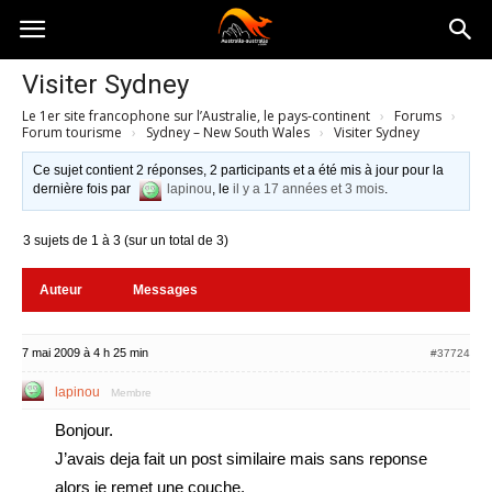
Australia-
Visiter Sydney
Le 1er site francophone sur l’Australie, le pays-continent
›
Forums
›
australie.com
Forum tourisme
›
Sydney – New South Wales
›
Visiter Sydney
Ce sujet contient 2 réponses, 2 participants et a été mis à jour pour la
dernière fois par
lapinou
, le
il y a 17 années et 3 mois
.
3 sujets de 1 à 3 (sur un total de 3)
Auteur
Messages
7 mai 2009 à 4 h 25 min
#37724
lapinou
Membre
Bonjour.
J’avais deja fait un post similaire mais sans reponse
alors je remet une couche.