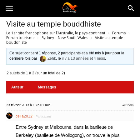
Australia-
Visite au temple bouddhiste
Le 1er site francophone sur l’Australie, le pays-continent
›
Forums
›
australie.com
Forum tourisme
›
Sydney – New South Wales
›
Visite au temple
bouddhiste
Ce sujet contient 1 réponse, 2 participants et a été mis à jour pour la
dernière fois par
Zehk
, le
il y a 13 années et 4 mois
.
2 sujets de 1 à 2 (sur un total de 2)
Auteur
Messages
23 février 2013 à 13 h 01 min
#81506
celia2012
Participant
Entre Sydney et Melbourne, dans la banlieue de
Berkeley (banlieue de Wollogong), on trouve le plus