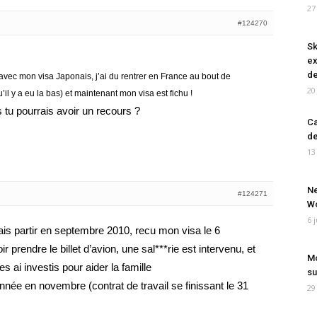
27
#124270
Sk
ex
de
vec mon visa Japonais, j’ai du rentrer en France au bout de
20
 y a eu la bas) et maintenant mon visa est fichu !
 tu pourrais avoir un recours ?
Ca
de
13
Ne
#124271
Wo
6 
ais partir en septembre 2010, recu mon visa le 6
prendre le billet d’avion, une sal***rie est intervenu, et
Mo
s ai investis pour aider la famille
su
année en novembre (contrat de travail se finissant le 31
29