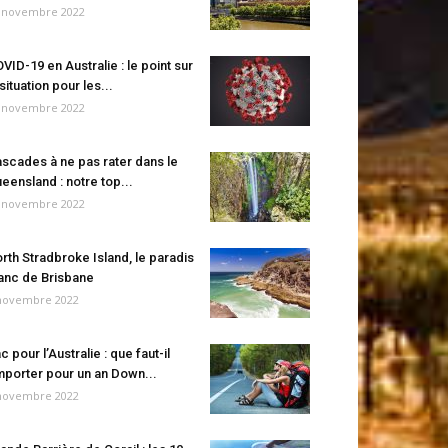
 novembre 2022
VID-19 en Australie : le point sur
 situation pour les...
 novembre 2022
scades à ne pas rater dans le
eensland : notre top...
 novembre 2022
rth Stradbroke Island, le paradis
anc de Brisbane
novembre 2022
c pour l’Australie : que faut-il
porter pour un an Down...
novembre 2022