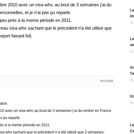
tobre 2010 avec un visa whv, au bout de 3 semaines j’ai du
La
rsonnelles, et je n’ai pas pu repartir.
im
 peu près à la meme période en 2011.
12
veau visa whv sachant que le précédent n’a été utilisé que
ort faisant foi)
Le
un
10
Vo
Te
25
#124266
Vo
19
stion.
2010 avec un visa whv, au bout de 3 semaines j’ai du rentrer en France
s pu repartir.
Le
rès à la meme période en 2011.
Ce
isa whv sachant que le précédent n’a été utilisé que 3 semaines.