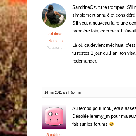
SandrineOz, tu te trompes. S’il 
simplement annulé et considéré
S’il veut à nouveau faire une d
première fois, comme s’il n’av
Toothbrus
h Nomads
Là où ça devient méchant, c’est 
Participant
tu restes 1 jour ou 1 an, ton vis
redemander.
14 mai 2011 à 9 h 55 min
Au temps pour moi, j’étais ass
Désolée jeremy_m pour ma auvai
fait sur les forums
Sandrine