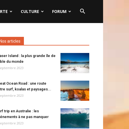
RTE
CULTURE
FORUM
Nos articles
aser Island : la plus grande île de
ble du monde
septembre 2023
eat Ocean Road : une route
tre surf, koalas et paysages...
septembre 2023
rf trip en Australie : les
énements à ne pas manquer
septembre 2023