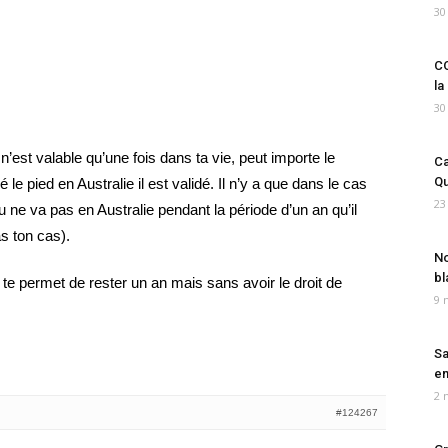
30
CO
la
30
est valable qu’une fois dans ta vie, peut importe le
Ca
Qu
le pied en Australie il est validé. Il n’y a que dans le cas
23
u ne va pas en Australie pendant la période d’un an qu’il
as ton cas).
No
bl
ui te permet de rester un an mais sans avoir le droit de
9 
Sa
em
2 
#124267