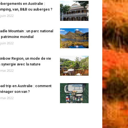
bergements en Australie :
mping, van, B&B ou auberges ?
 juin 2022
adle Mountain : un parc national
 patrimoine mondial
 juin 2022
inbow Region, un mode de vie
 synergie avec la nature
 mai 2022
ad trip en Australie : comment
énager son van ?
 mai 2022