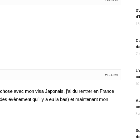
D’
d’
15
Ca
da
7 
L’
#124265
au
10
chose avec mon visa Japonais, j’ai du rentrer en France
des évènement qu’il y a eu la bas) et maintenant mon
Ad
ac
3 
Su
de