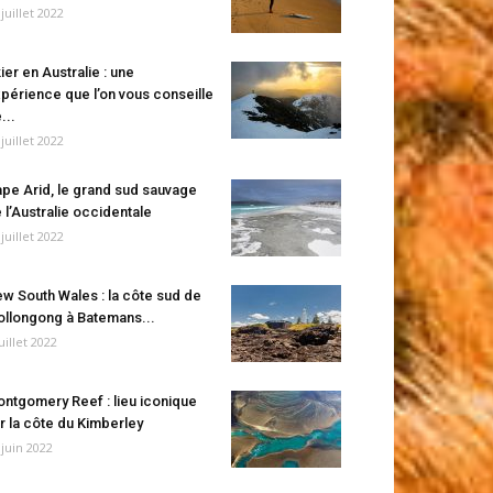
 juillet 2022
ier en Australie : une
périence que l’on vous conseille
...
 juillet 2022
pe Arid, le grand sud sauvage
 l’Australie occidentale
 juillet 2022
w South Wales : la côte sud de
llongong à Batemans...
juillet 2022
ntgomery Reef : lieu iconique
r la côte du Kimberley
 juin 2022