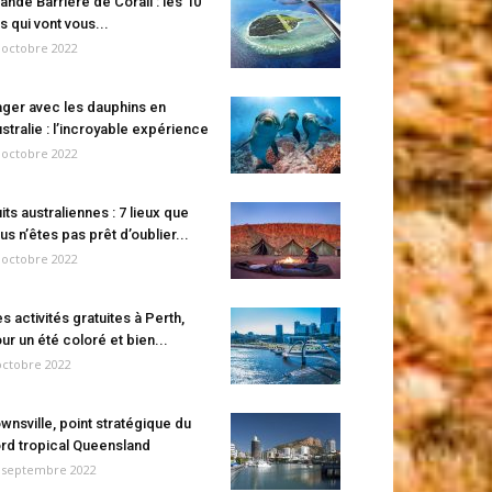
ande Barrière de Corail : les 10
es qui vont vous...
 octobre 2022
ger avec les dauphins en
stralie : l’incroyable expérience
 octobre 2022
its australiennes : 7 lieux que
us n’êtes pas prêt d’oublier...
 octobre 2022
s activités gratuites à Perth,
ur un été coloré et bien...
octobre 2022
wnsville, point stratégique du
rd tropical Queensland
 septembre 2022