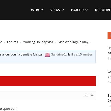
WHV
VISAS
PARTIR
DÉCOUVE
nt
›
Forums
›
Working Holiday Visa
›
Visa Working Holiday
›
Fr
sa
s à jour pour la dernière fois par
Sandrine0z
, le
il y a 15 années
5 
Gr
en
5 
Su
#16229
év
5 
ne question.