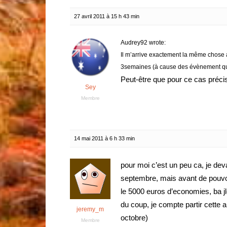
27 avril 2011 à 15 h 43 min
Audrey92 wrote:
Il m’arrive exactement la même chose a
3semaines (à cause des évènement qu’il
Peut-être que pour ce cas précis
Sey
Membre
14 mai 2011 à 6 h 33 min
pour moi c’est un peu ca, je dev
septembre, mais avant de pouvoir 
le 5000 euros d’economies, ba jle
du coup, je compte partir cette 
jeremy_m
octobre)
Membre