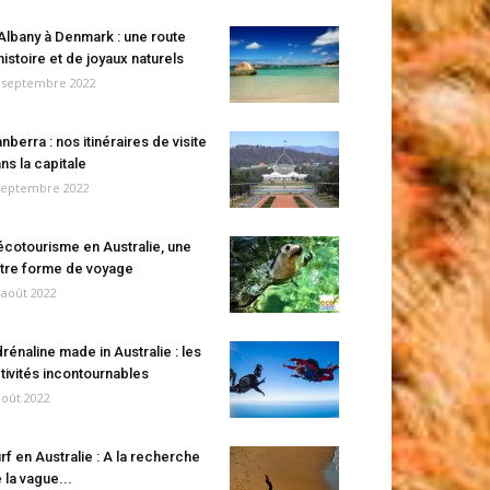
Albany à Denmark : une route
histoire et de joyaux naturels
 septembre 2022
nberra : nos itinéraires de visite
ns la capitale
septembre 2022
écotourisme en Australie, une
tre forme de voyage
 août 2022
rénaline made in Australie : les
tivités incontournables
août 2022
rf en Australie : A la recherche
 la vague...