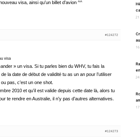
uveau visa, ainsi qu’un billet d’avion ^^
Hé
ca
21
Cr
#124272
au
16
u visa
Ra
er » un visa. Si tu parles bien du WHV, tu fais la
en
 de la date de début de validité tu as un an pour l’utiliser
24
i ou pas, c’est un one shot.
bre 2010 et qu’il est valide depuis cette date là, alors tu
Ro
 te rendre en Australie, il n’y pas d’autres alternatives.
am
17
#124273