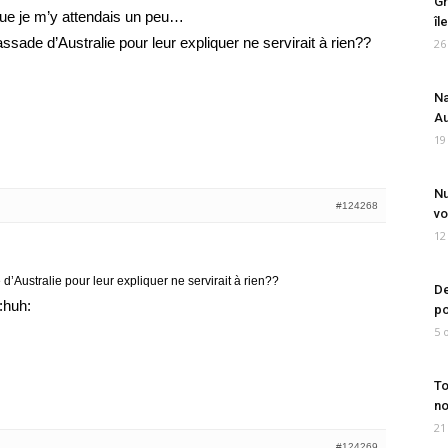
Gr
que je m’y attendais un peu…
îl
assade d’Australie pour leur expliquer ne servirait à rien??
26
Na
Au
19
Nu
#124268
vo
12
 d’Australie pour leur expliquer ne servirait à rien??
De
:huh:
po
5 
To
no
21
#124269