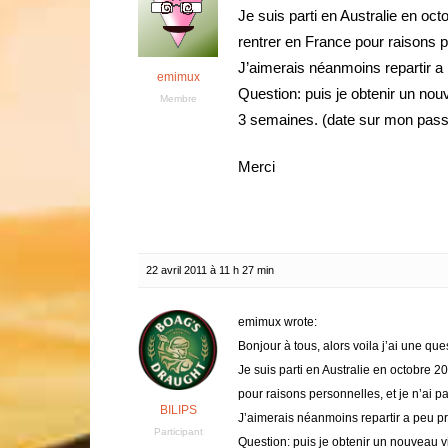
Je suis parti en Australie en oc
rentrer en France pour raisons pe
J’aimerais néanmoins repartir a
emimux
Question: puis je obtenir un nou
Membre
3 semaines. (date sur mon passep
Merci
22 avril 2011 à 11 h 27 min
emimux wrote:
Bonjour à tous, alors voila j’ai une que
Je suis parti en Australie en octobre 
pour raisons personnelles, et je n’ai pa
BILIPS
J’aimerais néanmoins repartir a peu p
Participant
Question: puis je obtenir un nouveau v