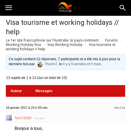
Australia-
Visa tourisme et working holidays //
help
australie.com
Le 1er site francophone sur l’Australie, le pays-continent
›
Forums
›
Working Holiday Visa
›
Visa Working Holiday
›
Visa tourisme et
working holidays // help
Ce sujet contient 12 réponses, 7 participants et a été mis à jour pour la
dernière fois par
7hoshi7
, le
il y a 9 années et 5 mois
.
13 sujets de 1 à 13 (sur un total de 13)
Auteur
Messages
16 janvier 2017 à 23 h 03 min
#91234
Tom72000
Membre
Bonjour à tous,