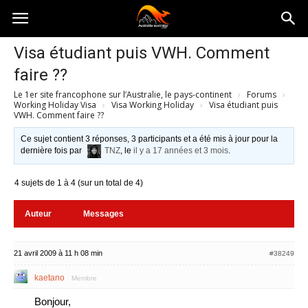
Australia-
Visa étudiant puis VWH. Comment
faire ??
australie.com
Le 1er site francophone sur l’Australie, le pays-continent
›
Forums
›
Working Holiday Visa
›
Visa Working Holiday
›
Visa étudiant puis
VWH. Comment faire ??
Ce sujet contient 3 réponses, 3 participants et a été mis à jour pour la
dernière fois par
TNZ
, le
il y a 17 années et 3 mois
.
4 sujets de 1 à 4 (sur un total de 4)
Auteur
Messages
21 avril 2009 à 11 h 08 min
#38249
kaetano
Membre
Bonjour,