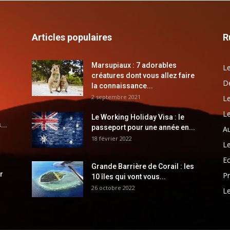
Articles populaires
R
Marsupiaux : 7 adorables
Le
créatures dont vous allez faire
Dé
la connaissance...
2 septembre 2021
Le
Le
Le Working Holiday Visa : le
...
passeport pour une année en...
Au
18 février 2022
Le
E
Grande Barrière de Corail : les
r
Pr
10 îles qui vont vous...
26 octobre 2022
Le