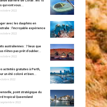
ande Barrière de Corail : les 10
es qui vont vous...
 octobre 2022
ger avec les dauphins en
stralie : l’incroyable expérience
 octobre 2022
its australiennes : 7 lieux que
us n’êtes pas prêt d’oublier...
 octobre 2022
s activités gratuites à Perth,
ur un été coloré et bien...
octobre 2022
wnsville, point stratégique du
rd tropical Queensland
 septembre 2022