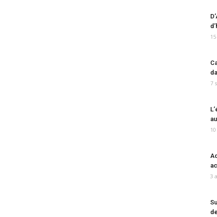
D’
d’
15
Ca
da
7 
L’
au
10
Ad
ac
3 
Su
de