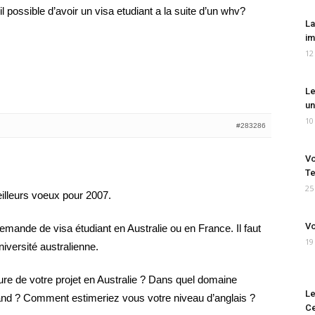
il possible d’avoir un visa etudiant a la suite d’un whv?
La
im
12
Le
un
10
#283286
Vo
Te
25
illeurs voeux pour 2007.
Vo
emande de visa étudiant en Australie ou en France. Il faut
19
niversité australienne.
ure de votre projet en Australie ? Dans quel domaine
Le
and ? Comment estimeriez vous votre niveau d’anglais ?
Ce