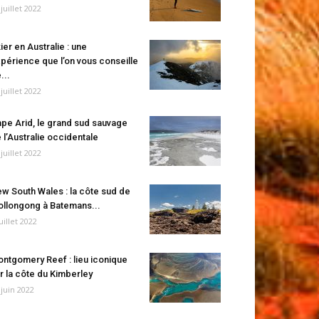
 juillet 2022
ier en Australie : une
périence que l’on vous conseille
...
 juillet 2022
pe Arid, le grand sud sauvage
 l’Australie occidentale
 juillet 2022
w South Wales : la côte sud de
llongong à Batemans...
juillet 2022
ntgomery Reef : lieu iconique
r la côte du Kimberley
 juin 2022