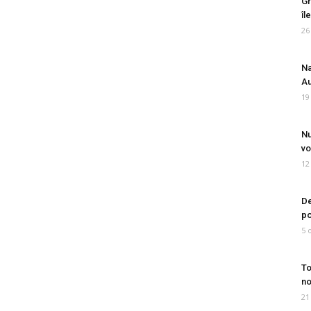
Gr
îl
26
Na
Au
19
Nu
vo
12
De
po
5 
To
no
21