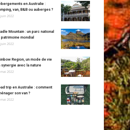
bergements en Australie :
mping, van, B&B ou auberges ?
 juin 2022
adle Mountain : un parc national
 patrimoine mondial
 juin 2022
inbow Region, un mode de vie
 synergie avec la nature
 mai 2022
ad trip en Australie : comment
énager son van ?
 mai 2022