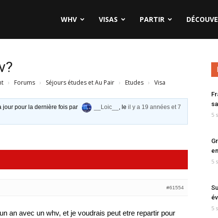
WHV
VISAS
PARTIR
DÉCOUVE
v?
nt
›
Forums
›
Séjours études et Au Pair
›
Etudes
›
Visa
Fr
sa
à jour pour la dernière fois par
__Loic__
, le
il y a 19 années et 7
5 
Gr
en
5 
Su
#61554
év
5 
 d’un an avec un whv, et je voudrais peut etre repartir pour