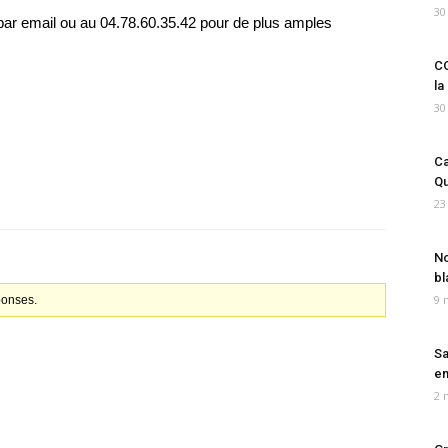
30
par email ou au 04.78.60.35.42 pour de plus amples
CO
la
30
Ca
Qu
23
No
bl
9 
ponses.
Sa
em
2 