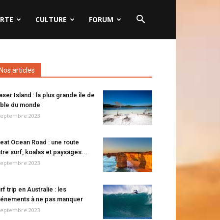
RTE
CULTURE
FORUM
Nos articles
aser Island : la plus grande île de
ble du monde
septembre 2023
eat Ocean Road : une route
tre surf, koalas et paysages...
septembre 2023
rf trip en Australie : les
énements à ne pas manquer
septembre 2023