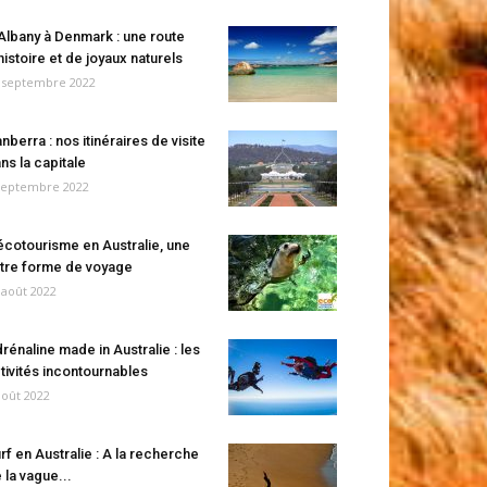
Albany à Denmark : une route
histoire et de joyaux naturels
 septembre 2022
nberra : nos itinéraires de visite
ns la capitale
septembre 2022
écotourisme en Australie, une
tre forme de voyage
 août 2022
rénaline made in Australie : les
tivités incontournables
août 2022
rf en Australie : A la recherche
 la vague...