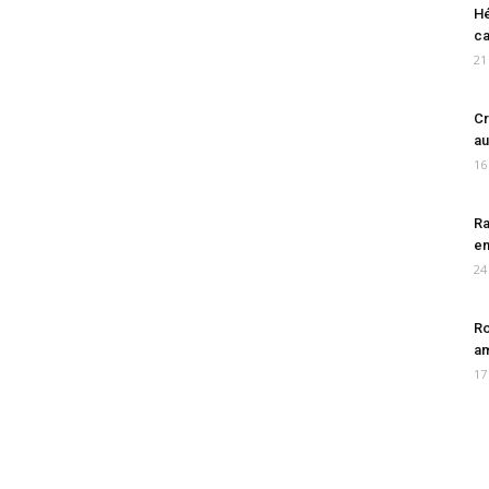
Hé
ca
21
Cr
au
16
Ra
en
24
Ro
am
17