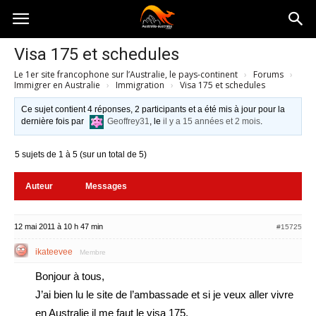
Australia-
Visa 175 et schedules
Le 1er site francophone sur l’Australie, le pays-continent
›
Forums
›
australie.com
Immigrer en Australie
›
Immigration
›
Visa 175 et schedules
Ce sujet contient 4 réponses, 2 participants et a été mis à jour pour la
dernière fois par
Geoffrey31
, le
il y a 15 années et 2 mois
.
5 sujets de 1 à 5 (sur un total de 5)
Auteur
Messages
12 mai 2011 à 10 h 47 min
#15725
ikateevee
Membre
Bonjour à tous,
J’ai bien lu le site de l’ambassade et si je veux aller vivre
en Australie il me faut le visa 175.