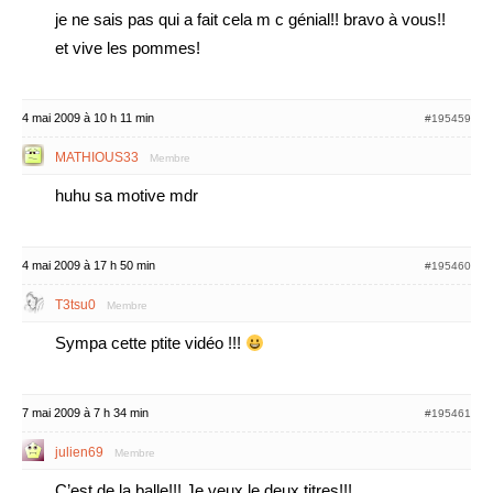
je ne sais pas qui a fait cela m c génial!! bravo à vous!!
et vive les pommes!
4 mai 2009 à 10 h 11 min
#195459
MATHIOUS33
Membre
huhu sa motive mdr
4 mai 2009 à 17 h 50 min
#195460
T3tsu0
Membre
Sympa cette ptite vidéo !!!
7 mai 2009 à 7 h 34 min
#195461
julien69
Membre
C’est de la balle!!! Je veux le deux titres!!!