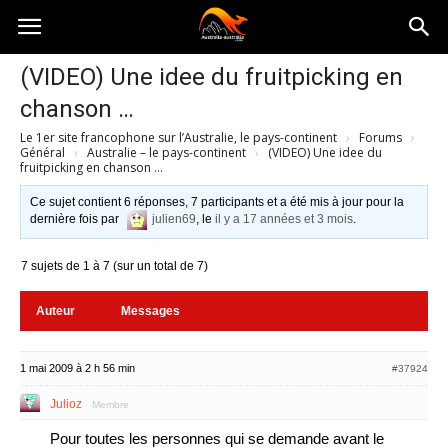
Australia-
(VIDEO) Une idee du fruitpicking en
chanson …
australie.com
Le 1er site francophone sur l’Australie, le pays-continent
›
Forums
›
Général
›
Australie – le pays-continent
›
(VIDEO) Une idee du
fruitpicking en chanson …
Ce sujet contient 6 réponses, 7 participants et a été mis à jour pour la
dernière fois par
julien69
, le
il y a 17 années et 3 mois
.
7 sujets de 1 à 7 (sur un total de 7)
Auteur
Messages
1 mai 2009 à 2 h 56 min
#37924
Julioz
Membre
Pour toutes les personnes qui se demande avant le