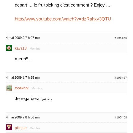
depart … le fruitpicking c’est comment ? Enjoy …
http://www.youtube.com/watch?v=dzRahxv3QTU
4 mai 2009 à 7 h 07 min
#195456
kaya13
Membre
merci!!…
4 mai 2009 à 7 h 25 min
#195457
footwork
Membre
Je regarderai ça….
4 mai 2009 à 8 h 56 min
#195458
ptitejue
Membre