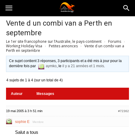
Australia-
Vente d un combi van a Perth en
septembre
australie.com
Le 1er site francophone sur l’Australie, le pays-continent
›
Forums
›
Working Holiday Visa
›
Petites annonces
›
Vente d un combi van a
Perth en septembre
Ce sujet contient 3 réponses, 3 participants et a été mis à jour pour la
dernière fois par
aymko
, le
il y a 21 années et 1 mois
.
4 sujets de 1 à 4 (sur un total de 4)
Auteur
Messages
19 mai 2005 à 3 h 51 min
#72362
sophie E
Membre
Salut a tous