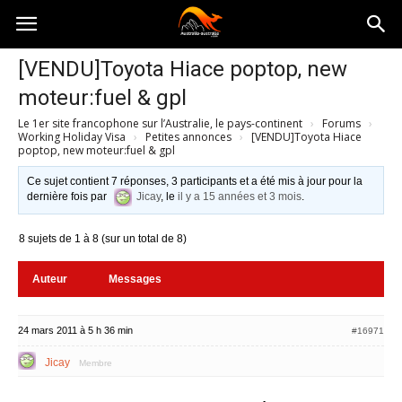
Australia-
[VENDU]Toyota Hiace poptop, new
moteur:fuel & gpl
australie.com
Le 1er site francophone sur l’Australie, le pays-continent
›
Forums
›
Working Holiday Visa
›
Petites annonces
›
[VENDU]Toyota Hiace
poptop, new moteur:fuel & gpl
Ce sujet contient 7 réponses, 3 participants et a été mis à jour pour la
dernière fois par
Jicay
, le
il y a 15 années et 3 mois
.
8 sujets de 1 à 8 (sur un total de 8)
Auteur
Messages
24 mars 2011 à 5 h 36 min
#16971
Jicay
Membre