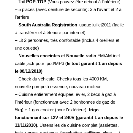
– Toit
POP-TOP
(Vous pouvez être debout à l’intérieur)
– 5 places (avec ceinture de sécurité): 3 à l’avant et 2 à
l’arrière
–
South Australia Registration
jusque juillet2011 (facile
à transférer et à étendre par internet)
– Lit 2 personnes, très confortable (Inclus 4 oreillers et
une couette)
–
Nouvelles enceintes et Nouvelle radio
FM/AM incl.
cable jack pour Ipod/MP3
(le tout garantit 1 an depuis
le 08/12/2010)
– Check du véhicule: Checks tous les 4000 KM,
nouvelle pompe à essence, nouveau moteur.
– Cuisine entièrement équipée: évier, 2 becs à gaz à
l’intérieur (fonctionnant avec 2 bonbonnes de gaz de
5kg) + 1 gas cooker (pour l’extérieur),
frigo
fonctionnant sur 12V et 240V (garantit 1 an depuis le
11/11/2010)
, Ustensiles de cuisine complet (assiettes,
bols, verres, couteaux, fourchettes, cuillères, plats, …)