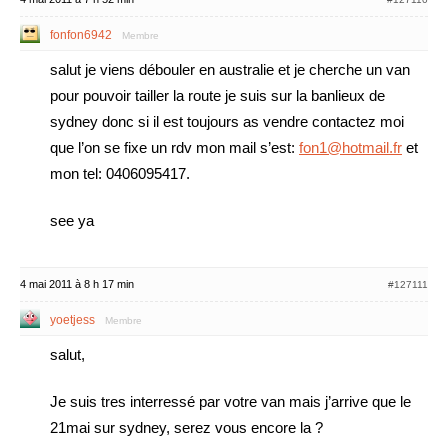
fonfon6942
Membre
salut je viens débouler en australie et je cherche un van
pour pouvoir tailler la route je suis sur la banlieux de
sydney donc si il est toujours as vendre contactez moi
que l’on se fixe un rdv mon mail s’est:
fon1@hotmail.fr
et
mon tel: 0406095417.
see ya
4 mai 2011 à 8 h 17 min
#127111
yoetjess
Membre
salut,
Je suis tres interressé par votre van mais j’arrive que le
21mai sur sydney, serez vous encore la ?