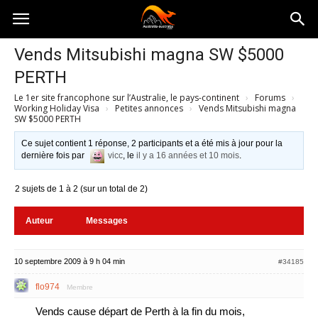
Australia-
Vends Mitsubishi magna SW $5000
PERTH
australie.com
Le 1er site francophone sur l’Australie, le pays-continent
›
Forums
›
Working Holiday Visa
›
Petites annonces
›
Vends Mitsubishi magna
SW $5000 PERTH
Ce sujet contient 1 réponse, 2 participants et a été mis à jour pour la
dernière fois par
vicc
, le
il y a 16 années et 10 mois
.
2 sujets de 1 à 2 (sur un total de 2)
Auteur
Messages
10 septembre 2009 à 9 h 04 min
#34185
flo974
Membre
Vends cause départ de Perth à la fin du mois,