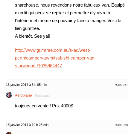
sharehouse, nous revendons notre fabuleux van. Équipé
d’un lit qui peux se replier et permettre d’y vivre à
l’intérieur et même de pouvoir y faire à manger. Voici le
lien gumtree.
A bientôt. See ya!!
http://www.gumtree.com.au/s-ad/west-
perth/campervan/mitsubishi-camper-van-
starwagon-/1035964447
13 janvier 2014 à 3 h 05 min
#390257
Aeroplane
Participant
toujours en vente!! Prix 4000$
15 janvier 2014 à 19 h 25 min
#390258