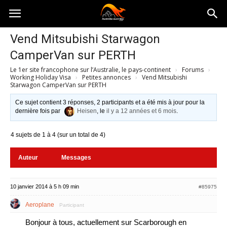
Australia-
Vend Mitsubishi Starwagon
CamperVan sur PERTH
australie.com
Le 1er site francophone sur l’Australie, le pays-continent
›
Forums
›
Working Holiday Visa
›
Petites annonces
›
Vend Mitsubishi
Starwagon CamperVan sur PERTH
Ce sujet contient 3 réponses, 2 participants et a été mis à jour pour la
dernière fois par
Heisen
, le
il y a 12 années et 6 mois
.
4 sujets de 1 à 4 (sur un total de 4)
Auteur
Messages
10 janvier 2014 à 5 h 09 min
#85975
Aeroplane
Participant
Bonjour à tous, actuellement sur Scarborough en