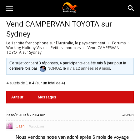
Australia-
Vend CAMPERVAN TOYOTA sur
Sydney
australie.com
Le 1er site francophone sur l’Australie, le pays-continent
›
Forums
›
Working Holiday Visa
›
Petites annonces
›
Vend CAMPERVAN
TOYOTA sur Sydney
Ce sujet contient 3 réponses, 4 participants et a été mis à jour pour la
dernière fois par
NONOZ
, le
il y a 12 années et 9 mois
.
4 sujets de 1 à 4 (sur un total de 4)
Auteur
Messages
23 août 2013 à 7 h 04 min
#84343
Cashi
Participant
Nous vendons notre van adoré après 6 mois de voyage