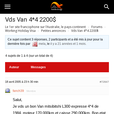
Australia-
Vds Van 4*4 2200$
Le 1er site francophone sur l’Australie, le pays-continent
›
Forums
›
australie.com
Working Holiday Visa
›
Petites annonces
›
Vds Van 4*4 2200$
Ce sujet contient 3 réponses, 2 participants et a été mis à jour pour la
dernière fois par
mela
, le
il y a 21 années et 1 mois
.
4 sujets de 1 à 4 (sur un total de 4)
Auteur
Messages
18 avril 2005 à 23 h 30 min
#72847
fanch39
Membre
Salut,
Je vds un bon Van mitsibitshi L300 expresse 4*4 de
1984. moteur 170 000km et caisse 290 000km. Bon etat