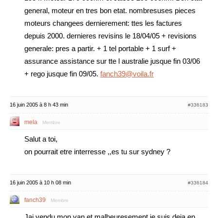
general, moteur en tres bon etat. nombresuses pieces
moteurs changees dernierement: ttes les factures
depuis 2000. dernieres revisins le 18/04/05 + revisions
generale: pres a partir. + 1 tel portable + 1 surf +
assurance assistance sur tte l australie jusque fin 03/06
+ rego jusque fin 09/05.
fanch39@voila.fr
16 juin 2005 à 8 h 43 min
#336183
mela
Membre
Salut a toi,
on pourrait etre interresse ,,es tu sur sydney ?
16 juin 2005 à 10 h 08 min
#336184
fanch39
Membre
Jai vendu mon van et malheuresement je suis deja en