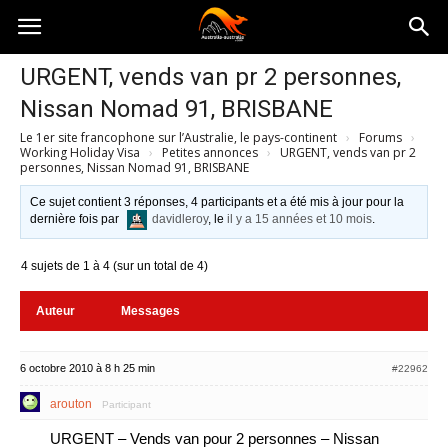
Australia-
URGENT, vends van pr 2 personnes,
Nissan Nomad 91, BRISBANE
australie.com
Le 1er site francophone sur l’Australie, le pays-continent
›
Forums
›
Working Holiday Visa
›
Petites annonces
›
URGENT, vends van pr 2
personnes, Nissan Nomad 91, BRISBANE
Ce sujet contient 3 réponses, 4 participants et a été mis à jour pour la
dernière fois par
davidleroy
, le
il y a 15 années et 10 mois
.
4 sujets de 1 à 4 (sur un total de 4)
Auteur
Messages
6 octobre 2010 à 8 h 25 min
#22962
arouton
Participant
URGENT – Vends van pour 2 personnes – Nissan