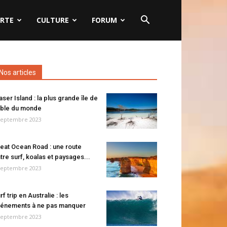
RTE
CULTURE
FORUM
Nos articles
aser Island : la plus grande île de
ble du monde
septembre 2023
eat Ocean Road : une route
tre surf, koalas et paysages...
septembre 2023
rf trip en Australie : les
énements à ne pas manquer
septembre 2023