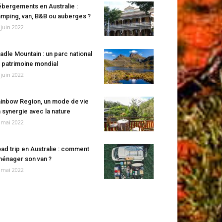
bergements en Australie :
mping, van, B&B ou auberges ?
 juin 2022
adle Mountain : un parc national
 patrimoine mondial
 juin 2022
inbow Region, un mode de vie
 synergie avec la nature
 mai 2022
ad trip en Australie : comment
énager son van ?
 mai 2022