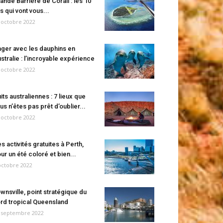
ande Barrière de Corail : les 10
es qui vont vous...
 octobre 2022
ger avec les dauphins en
stralie : l’incroyable expérience
 octobre 2022
its australiennes : 7 lieux que
us n’êtes pas prêt d’oublier...
 octobre 2022
s activités gratuites à Perth,
ur un été coloré et bien...
octobre 2022
wnsville, point stratégique du
rd tropical Queensland
 septembre 2022