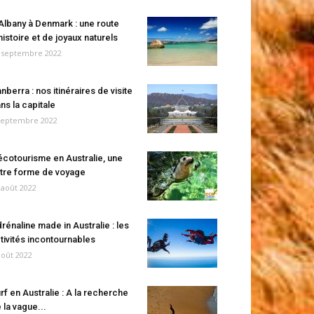
Albany à Denmark : une route
histoire et de joyaux naturels
 septembre 2022
nberra : nos itinéraires de visite
ns la capitale
septembre 2022
écotourisme en Australie, une
tre forme de voyage
 août 2022
rénaline made in Australie : les
tivités incontournables
août 2022
rf en Australie : A la recherche
 la vague...