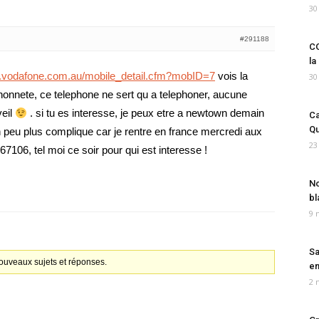
30
#291188
CO
la
re.vodafone.com.au/mobile_detail.cfm?mobID=7
vois la
30
honnete, ce telephone ne sert qu a telephoner, aucune
veil
. si tu es interesse, je peux etre a newtown demain
Ca
Qu
n peu plus complique car je rentre en france mercredi aux
23
7106, tel moi ce soir pour qui est interesse !
No
bl
9 
Sa
ouveaux sujets et réponses.
em
2 