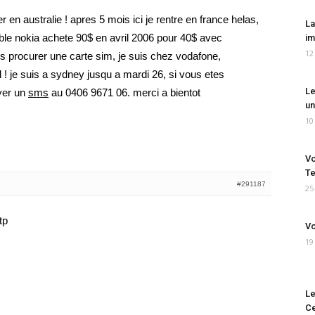
r en australie ! apres 5 mois ici je rentre en france helas,
La
ble nokia achete 90$ en avril 2006 pour 40$ avec
im
12
ous procurer une carte sim, je suis chez vodafone,
 ! je suis a sydney jusqu a mardi 26, si vous etes
Le
yer un
sms
au 0406 9671 06. merci a bientot
un
10
Vo
Te
#291187
25
tp
Vo
19
Le
Ce