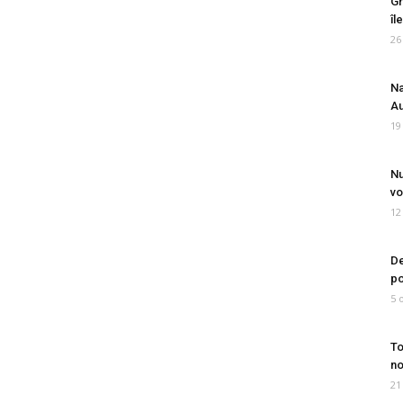
Gr
îl
26
Na
Au
19
Nu
vo
12
De
po
5 
To
no
21