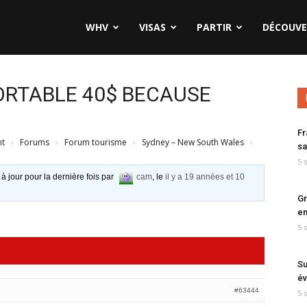
WHV
VISAS
PARTIR
DÉCOUVE
ORTABLE 40$ BECAUSE
Fr
nt
›
Forums
›
Forum tourisme
›
Sydney – New South Wales
›
sa
5 
 à jour pour la dernière fois par
cam
, le
il y a 19 années et 10
Gr
en
5 
Su
év
#63444
5 