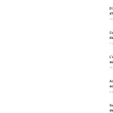
D’
d’
15
Ca
da
7 
L’
au
10
Ad
ac
3 
Su
de