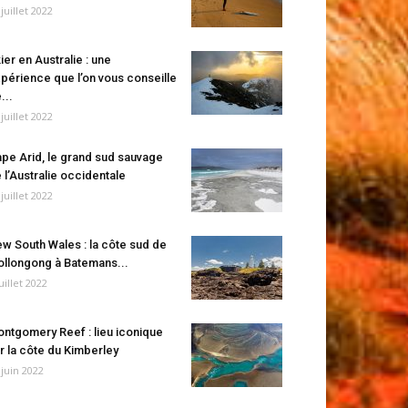
 juillet 2022
ier en Australie : une
périence que l’on vous conseille
...
 juillet 2022
pe Arid, le grand sud sauvage
 l’Australie occidentale
 juillet 2022
w South Wales : la côte sud de
llongong à Batemans...
juillet 2022
ntgomery Reef : lieu iconique
r la côte du Kimberley
 juin 2022