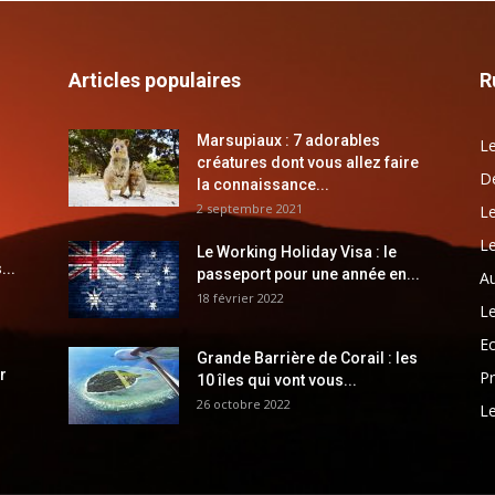
Articles populaires
R
Marsupiaux : 7 adorables
Le
créatures dont vous allez faire
Dé
la connaissance...
2 septembre 2021
Le
Le
Le Working Holiday Visa : le
...
passeport pour une année en...
Au
18 février 2022
Le
E
Grande Barrière de Corail : les
r
Pr
10 îles qui vont vous...
26 octobre 2022
Le