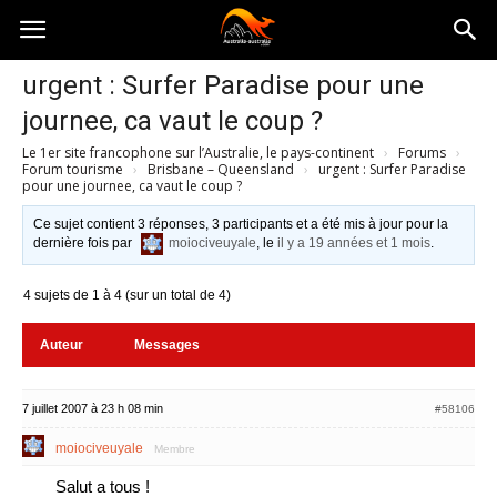
Australia-
urgent : Surfer Paradise pour une
journee, ca vaut le coup ?
australie.com
Le 1er site francophone sur l’Australie, le pays-continent
›
Forums
›
Forum tourisme
›
Brisbane – Queensland
›
urgent : Surfer Paradise
pour une journee, ca vaut le coup ?
Ce sujet contient 3 réponses, 3 participants et a été mis à jour pour la
dernière fois par
moiociveuyale
, le
il y a 19 années et 1 mois
.
4 sujets de 1 à 4 (sur un total de 4)
Auteur
Messages
7 juillet 2007 à 23 h 08 min
#58106
moiociveuyale
Membre
Salut a tous !