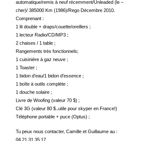
automatique/remis à neuf récemment/Unleaded (le –
cher)/ 385000 Km (1986)/Rego Décembre 2010.
Comprenant :
1 lit double + draps/couette/oreillers ;
1 lecteur Radio/CD/MP3 ;
2 chaises / 1 table ;
Rangements très fonctionnels;
1 cuisinière à gaz neuve ;
1 Toaster ;
1 bidon d’eau/1 bidon d’essence ;
1 boîte à outils complète ;
1 douche solaire ;
Livre de Woofing (valeur 70 $) ;
Clé 3G (valeur 80 $..utile pour skyper en France!)
Téléphone portable + puce (Optus) ;
Tu peux nous contacter, Camille et Guillaume au :
04 21 31 35 17