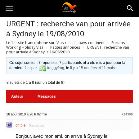
Australia-
URGENT : recherche van pour arrivée
à Sydney le 19/08/2010
australie.com
Le 1er site francophone sur l’Australie, le pays-continent
›
Forums
›
Working Holiday Visa
›
Petites annonces
›
URGENT : recherche van
pour arrivée à Sydney le 19/08/2010
Ce sujet contient 7 réponses, 7 participants et a été mis à jour pour la
dernière fois par
froggyfrog
, le
il y a 15 années et 11 mois
.
8 sujets de 1 à 8 (sur un total de 8)
Auteur
Messages
16 août 2010 à 20 h 02 min
#24309
chipie
Participant
Bonjour, avec mon ami, on arrive à Sydney le