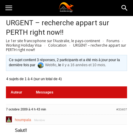
Australia-
URGENT – recherche appart sur
PERTH right now!!
australie.com
Le 1er site francophone sur l’Australie, le pays-continent
›
Forums
›
Working Holiday Visa
›
Colocation
›
URGENT – recherche appart sur
PERTH right now!!
Ce sujet contient 3 réponses, 2 participants et a été mis à jour pour la
dernière fois par
Webflo
, le
il y a 16 années et 10 mois
.
4 sujets de 1 à 4 (sur un total de 4)
Auteur
Messages
7 octobre 2009 à 4 h 43 min
#33407
houmpala
Membre
Salut!!