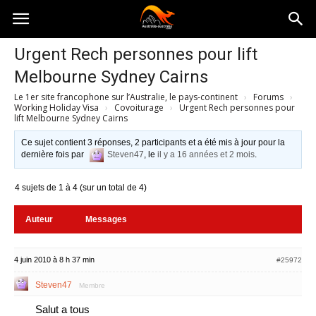
Australia-
Urgent Rech personnes pour lift
Melbourne Sydney Cairns
australie.com
Le 1er site francophone sur l’Australie, le pays-continent
›
Forums
›
Working Holiday Visa
›
Covoiturage
›
Urgent Rech personnes pour
lift Melbourne Sydney Cairns
Ce sujet contient 3 réponses, 2 participants et a été mis à jour pour la
dernière fois par
Steven47
, le
il y a 16 années et 2 mois
.
4 sujets de 1 à 4 (sur un total de 4)
Auteur
Messages
4 juin 2010 à 8 h 37 min
#25972
Steven47
Membre
Salut a tous