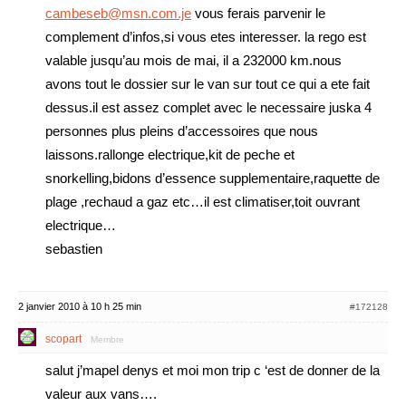
cambeseb@msn.com.je
vous ferais parvenir le
complement d’infos,si vous etes interesser. la rego est
valable jusqu’au mois de mai, il a 232000 km.nous
avons tout le dossier sur le van sur tout ce qui a ete fait
dessus.il est assez complet avec le necessaire juska 4
personnes plus pleins d’accessoires que nous
laissons.rallonge electrique,kit de peche et
snorkelling,bidons d’essence supplementaire,raquette de
plage ,rechaud a gaz etc…il est climatiser,toit ouvrant
electrique…
sebastien
2 janvier 2010 à 10 h 25 min
#172128
scopart
Membre
salut j’mapel denys et moi mon trip c ‘est de donner de la
valeur aux vans….