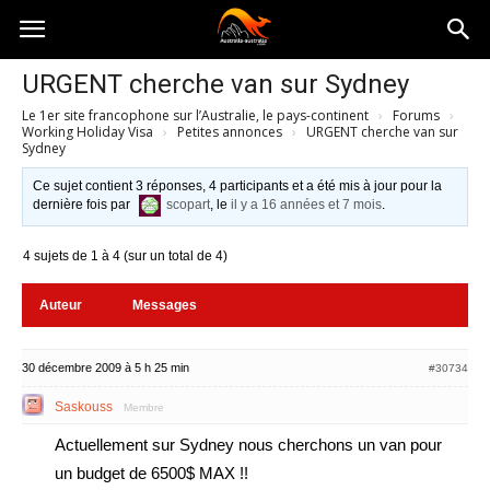
Australia-
URGENT cherche van sur Sydney
Le 1er site francophone sur l’Australie, le pays-continent
›
Forums
›
australie.com
Working Holiday Visa
›
Petites annonces
›
URGENT cherche van sur
Sydney
Ce sujet contient 3 réponses, 4 participants et a été mis à jour pour la
dernière fois par
scopart
, le
il y a 16 années et 7 mois
.
4 sujets de 1 à 4 (sur un total de 4)
Auteur
Messages
30 décembre 2009 à 5 h 25 min
#30734
Saskouss
Membre
Actuellement sur Sydney nous cherchons un van pour
un budget de 6500$ MAX !!