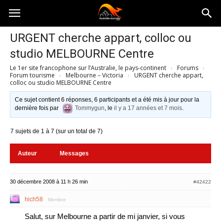
Australia-
URGENT cherche appart, colloc ou
studio MELBOURNE Centre
australie.com
Le 1er site francophone sur l’Australie, le pays-continent
›
Forums
›
Forum tourisme
›
Melbourne – Victoria
›
URGENT cherche appart,
colloc ou studio MELBOURNE Centre
Ce sujet contient 6 réponses, 6 participants et a été mis à jour pour la
dernière fois par
Tommygun
, le
il y a 17 années et 7 mois
.
7 sujets de 1 à 7 (sur un total de 7)
Auteur
Messages
30 décembre 2008 à 11 h 26 min
#42422
hich58
Membre
Salut, sur Melbourne a partir de mi janvier, si vous