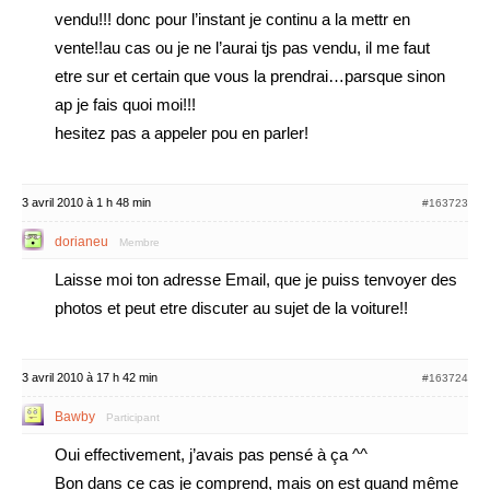
vendu!!! donc pour l’instant je continu a la mettr en
vente!!au cas ou je ne l’aurai tjs pas vendu, il me faut
etre sur et certain que vous la prendrai…parsque sinon
ap je fais quoi moi!!!
hesitez pas a appeler pou en parler!
3 avril 2010 à 1 h 48 min
#163723
dorianeu
Membre
Laisse moi ton adresse Email, que je puiss tenvoyer des
photos et peut etre discuter au sujet de la voiture!!
3 avril 2010 à 17 h 42 min
#163724
Bawby
Participant
Oui effectivement, j’avais pas pensé à ça ^^
Bon dans ce cas je comprend, mais on est quand même