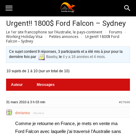
Australia-
Urgent!! 1800$ Ford Falcon – Sydney
Le 1er site francophone sur l’Australie, le pays-continent
›
Forums
›
australie.com
Working Holiday Visa
›
Petites annonces
›
Urgent!! 1800$ Ford
Falcon – Sydney
Ce sujet contient 9 réponses, 3 participants et a été mis à jour pour la
dernière fois par
Bawby
, le
il y a 16 années et 4 mois
.
10 sujets de 1 à 10 (sur un total de 10)
Auteur
Messages
31 mars 2010 à 3 h 03 min
#27649
dorianeu
Membre
Comme je retourne en France, je mets en vente ma
Ford Falcon avec laquelle j’ai traversé l’Australie sans