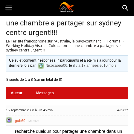
Australia-
une chambre a partager sur sydney
centre urgent!!!!
australie.com
Le 1er site francophone sur l’Australie, le pays-continent
›
Forums
›
Working Holiday Visa
›
Colocation
›
une chambre a partager sur
sydney centre urgent!!!!
Ce sujet contient 7 réponses, 7 participants et a été mis à jour pour la
dernière fois par
Nicocappa06
, le
il y a 17 années et 10 mois
.
8 sujets de 1 à 8 (sur un total de 8)
Auteur
Messages
15 septembre 2008 à 9 h 45 min
#45937
gab69
Membre
recherche quelqun pour partager une chambre dans un