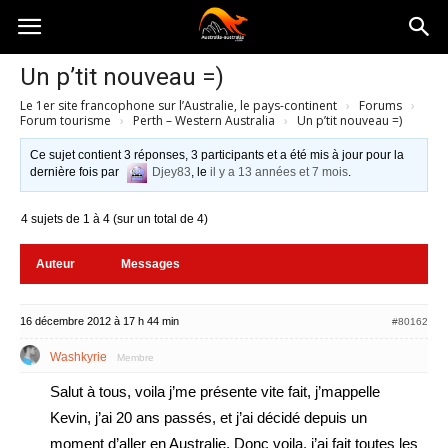
Australia-
Un p’tit nouveau =)
Le 1er site francophone sur l’Australie, le pays-continent
›
Forums
›
australie.com
Forum tourisme
›
Perth – Western Australia
›
Un p’tit nouveau =)
Ce sujet contient 3 réponses, 3 participants et a été mis à jour pour la
dernière fois par
Djey83
, le
il y a 13 années et 7 mois
.
4 sujets de 1 à 4 (sur un total de 4)
Auteur
Messages
16 décembre 2012 à 17 h 44 min
#80162
Washkyrie
Membre
Salut à tous, voila j’me présente vite fait, j’mappelle
Kevin, j’ai 20 ans passés, et j’ai décidé depuis un
moment d’aller en Australie. Donc voila, j’ai fait toutes les