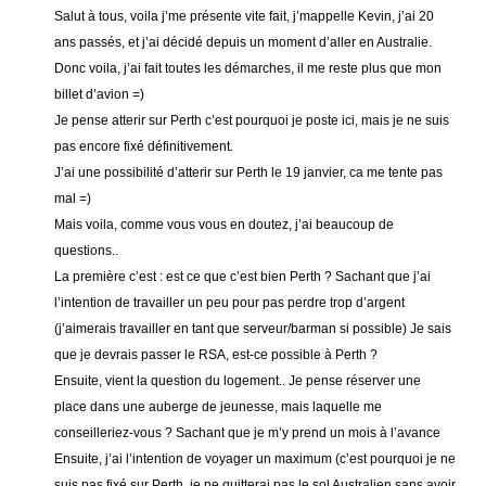
Salut à tous, voila j’me présente vite fait, j’mappelle Kevin, j’ai 20
ans passés, et j’ai décidé depuis un moment d’aller en Australie.
Donc voila, j’ai fait toutes les démarches, il me reste plus que mon
billet d’avion =)
Je pense atterir sur Perth c’est pourquoi je poste ici, mais je ne suis
pas encore fixé définitivement.
J’ai une possibilité d’atterir sur Perth le 19 janvier, ca me tente pas
mal =)
Mais voila, comme vous vous en doutez, j’ai beaucoup de
questions..
La première c’est : est ce que c’est bien Perth ? Sachant que j’ai
l’intention de travailler un peu pour pas perdre trop d’argent
(j’aimerais travailler en tant que serveur/barman si possible) Je sais
que je devrais passer le RSA, est-ce possible à Perth ?
Ensuite, vient la question du logement.. Je pense réserver une
place dans une auberge de jeunesse, mais laquelle me
conseilleriez-vous ? Sachant que je m’y prend un mois à l’avance
Ensuite, j’ai l’intention de voyager un maximum (c’est pourquoi je ne
suis pas fixé sur Perth, je ne quitterai pas le sol Australien sans avoir