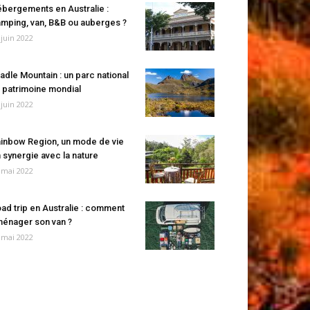
bergements en Australie :
mping, van, B&B ou auberges ?
 juin 2022
adle Mountain : un parc national
 patrimoine mondial
 juin 2022
inbow Region, un mode de vie
 synergie avec la nature
 mai 2022
ad trip en Australie : comment
énager son van ?
 mai 2022