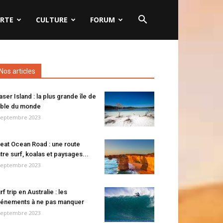
RTE
CULTURE
FORUM
Nos articles
aser Island : la plus grande île de
ble du monde
septembre 2023
eat Ocean Road : une route
tre surf, koalas et paysages...
septembre 2023
rf trip en Australie : les
énements à ne pas manquer
septembre 2023