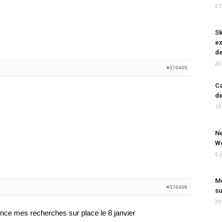
27
Sk
ex
de
20
#376405
Ca
de
13
Ne
Wo
6 
Mo
#376406
su
29
ence mes recherches sur place le 8 janvier