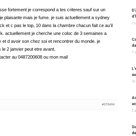
sse fortement je correspond a tes criteres sauf sur un
D’
d’
 je plaisante mais je fume. je suis actuellement a sydney
15
ck et c pas le top, 10 dans la chambre chacun fait ce au’il
ck. actuellement je cherche une coloc de 3 semaines a
Ca
y et d avoir son chez soi et rencontrer du monde. je
da
le 2 janvier peut etre avant.
7 
ntacter au 0487200608 ou mon mail
L’
au
10
Ad
ac
#376404
3 
Su
de