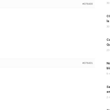
30
#376400
CO
la
30
Ca
Qu
23
No
#376401
bl
9 
Sa
em
2 