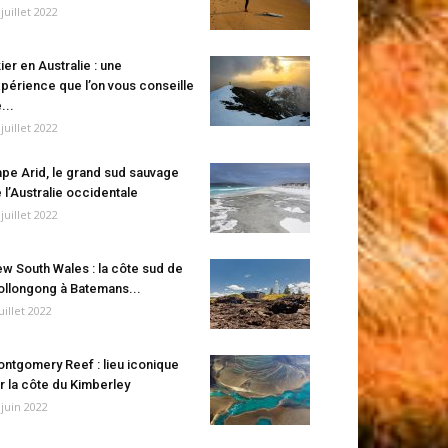
 juillet 2022
ier en Australie : une
périence que l’on vous conseille
...
 juillet 2022
pe Arid, le grand sud sauvage
 l’Australie occidentale
 juillet 2022
w South Wales : la côte sud de
llongong à Batemans...
juillet 2022
ntgomery Reef : lieu iconique
r la côte du Kimberley
 juin 2022