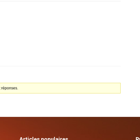
t réponses.
Articles populaires
R