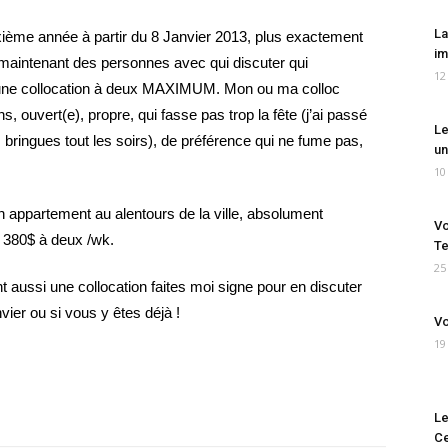
La
xième année à partir du 8 Janvier 2013, plus exactement
im
 maintenant des personnes avec qui discuter qui
12
r une collocation à deux MAXIMUM. Mon ou ma colloc
ns, ouvert(e), propre, qui fasse pas trop la fête (j’ai passé
Le
s bringues tout les soirs), de préférence qui ne fume pas,
un
10
n appartement au alentours de la ville, absolument
Vo
 380$ à deux /wk.
Te
25
t aussi une collocation faites moi signe pour en discuter
vier ou si vous y êtes déjà !
Vo
19
Le
Ce