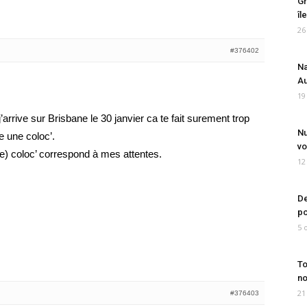
Gr
îl
26
#376402
Na
Au
19
arrive sur Brisbane le 30 janvier ca te fait surement trop
Nu
e une coloc’.
vo
r(e) coloc’ correspond à mes attentes.
12
De
po
5 
To
no
21
#376403