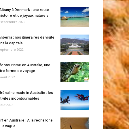
Albany à Denmark : une route
histoire et de joyaux naturels
 septembre 2022
nberra : nos itinéraires de visite
ns la capitale
septembre 2022
écotourisme en Australie, une
tre forme de voyage
 août 2022
rénaline made in Australie : les
tivités incontournables
août 2022
rf en Australie : A la recherche
 la vague...