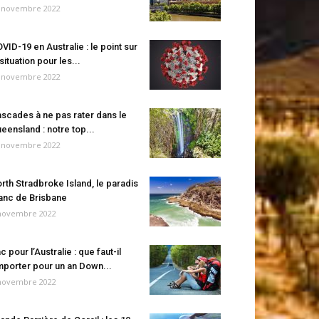
 novembre 2022
VID-19 en Australie : le point sur
 situation pour les...
 novembre 2022
scades à ne pas rater dans le
eensland : notre top...
 novembre 2022
rth Stradbroke Island, le paradis
anc de Brisbane
novembre 2022
c pour l’Australie : que faut-il
porter pour un an Down...
novembre 2022