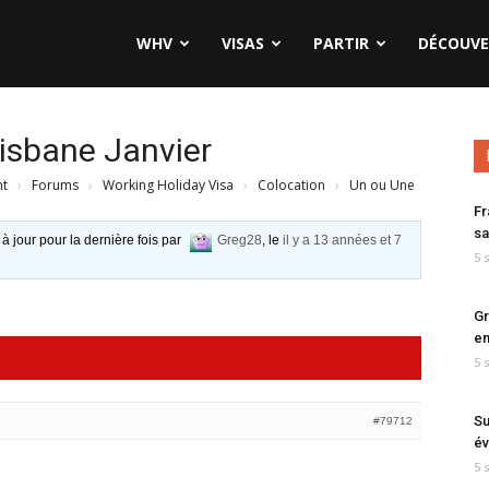
WHV
VISAS
PARTIR
DÉCOUVE
risbane Janvier
nt
›
Forums
›
Working Holiday Visa
›
Colocation
›
Un ou Une
Fr
sa
 à jour pour la dernière fois par
Greg28
, le
il y a 13 années et 7
5 
Gr
en
5 
Su
#79712
év
5 