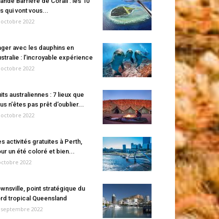
ande Barrière de Corail : les 10
es qui vont vous...
 octobre 2022
ger avec les dauphins en
stralie : l’incroyable expérience
 octobre 2022
its australiennes : 7 lieux que
us n’êtes pas prêt d’oublier...
 octobre 2022
s activités gratuites à Perth,
ur un été coloré et bien...
octobre 2022
wnsville, point stratégique du
rd tropical Queensland
 septembre 2022