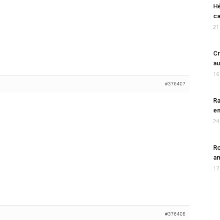
Hé
ca
21
Cr
au
16
#376407
Ra
en
24
Ro
am
17
#376408