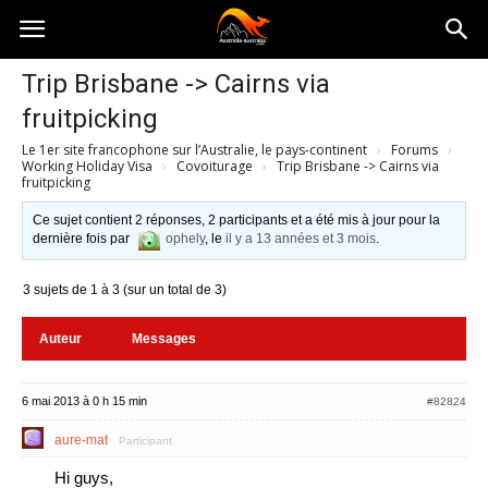
Australia-
Trip Brisbane -> Cairns via
fruitpicking
australie.com
Le 1er site francophone sur l’Australie, le pays-continent
›
Forums
›
Working Holiday Visa
›
Covoiturage
›
Trip Brisbane -> Cairns via
fruitpicking
Ce sujet contient 2 réponses, 2 participants et a été mis à jour pour la
dernière fois par
ophely
, le
il y a 13 années et 3 mois
.
3 sujets de 1 à 3 (sur un total de 3)
Auteur
Messages
6 mai 2013 à 0 h 15 min
#82824
aure-mat
Participant
Hi guys,