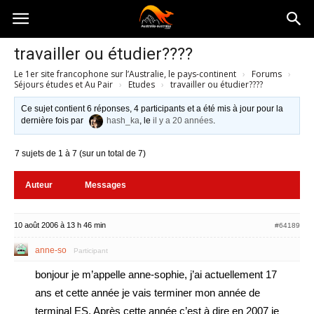
Australia-
travailler ou étudier????
Le 1er site francophone sur l’Australie, le pays-continent
›
Forums
›
australie.com
Séjours études et Au Pair
›
Etudes
›
travailler ou étudier????
Ce sujet contient 6 réponses, 4 participants et a été mis à jour pour la
dernière fois par
hash_ka
, le
il y a 20 années
.
7 sujets de 1 à 7 (sur un total de 7)
Auteur
Messages
10 août 2006 à 13 h 46 min
#64189
anne-so
Participant
bonjour je m’appelle anne-sophie, j’ai actuellement 17
ans et cette année je vais terminer mon année de
terminal ES. Après cette année c’est à dire en 2007 je