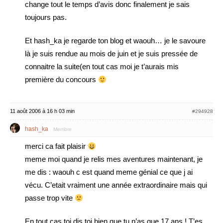
change tout le temps d’avis donc finalement je sais
toujours pas.
Et hash_ka je regarde ton blog et waouh… je le savoure
là je suis rendue au mois de juin et je suis pressée de
connaitre la suite(en tout cas moi je t’aurais mis
première du concours
11 août 2006 à 16 h 03 min
#294928
hash_ka
Membre
merci ca fait plaisir
meme moi quand je relis mes aventures maintenant, je
me dis : waouh c est quand meme génial ce que j ai
vécu. C’etait vraiment une année extraordinaire mais qui
passe trop vite
En tout cas toi dis toi bien que tu n’as que 17 ans ! T’es