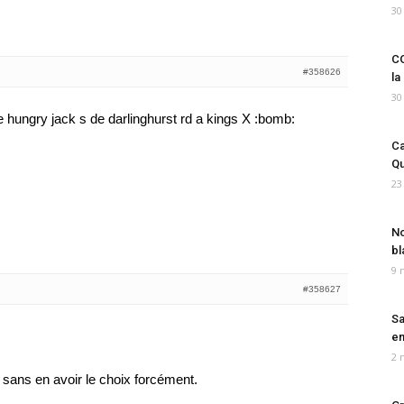
30
CO
#358626
la
30
ue hungry jack s de darlinghurst rd a kings X :bomb:
Ca
Qu
23
No
bl
9 
#358627
Sa
em
2 
e, sans en avoir le choix forcément.