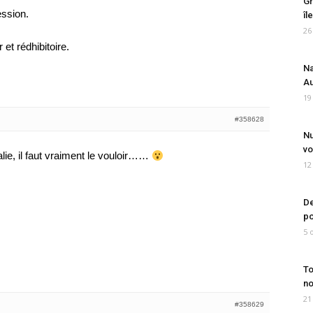
Gr
ession.
îl
26
et rédhibitoire.
Na
Au
19
#358628
Nu
vo
alie, il faut vraiment le vouloir……
12
De
po
5 
To
no
21
#358629