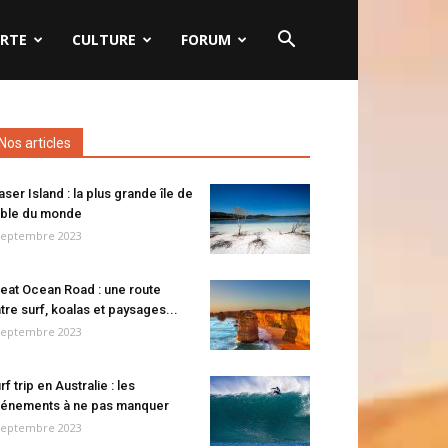
RTE
CULTURE
FORUM
Nos articles
aser Island : la plus grande île de
ble du monde
septembre 2023
eat Ocean Road : une route
tre surf, koalas et paysages...
septembre 2023
rf trip en Australie : les
énements à ne pas manquer
septembre 2023