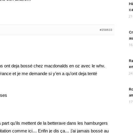
Hé
ca
21
#358633
Cr
au
16
Ra
tains ont deja bossé chez macdonalds en oz avec le whv.
en
 france et je me demande si y’en a qu’ont deja tenté
24
Ro
nses
am
17
 à part qu’ils mettent de la betterave dans les hamburgers
itation comme ici… Enfin je dis ça… j’ai jamais bossé au