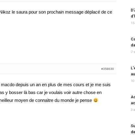
D’
 Nikoz le saura pour son prochain message déplacé de ce
d’
15
Ca
da
7 
L’
#358630
au
10
z macdo depuis un an en plus de mes cours et je me suis
as y bosser là bas car je voulais voir autre chose en
Ad
a meilleur moyen de connaitre du monde je pense
ac
3 
Su
de