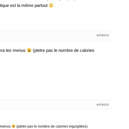
tique est la même partout
#358634
gera tes menus
(ptetre pas le nombre de calories
#358635
s menus
(ptetre pas le nombre de calories ingurgitées)