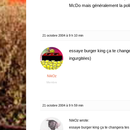
McDo mais généralement la poli
21 octobre 2004 à 9 h 10 min
essaye burger king ça te chan
ingurgitées)
NikOz
Membre
21 octobre 2004 à 9 h 59 min
NikOz wrote:
essaye burger king ça te changera te