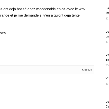
La
tains ont deja bossé chez macdonalds en oz avec le whv.
im
 france et je me demande si y’en a qu’ont deja tenté
12
Le
nses
un
10
Vo
Te
25
#358625
Vo
19
Le
Ce