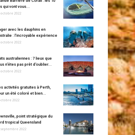
ande Barrière de Corail : les 10
es qui vont vous...
 octobre 2022
ger avec les dauphins en
stralie : l’incroyable expérience
 octobre 2022
its australiennes : 7 lieux que
us n’êtes pas prêt d’oublier...
 octobre 2022
s activités gratuites à Perth,
ur un été coloré et bien...
octobre 2022
wnsville, point stratégique du
rd tropical Queensland
 septembre 2022