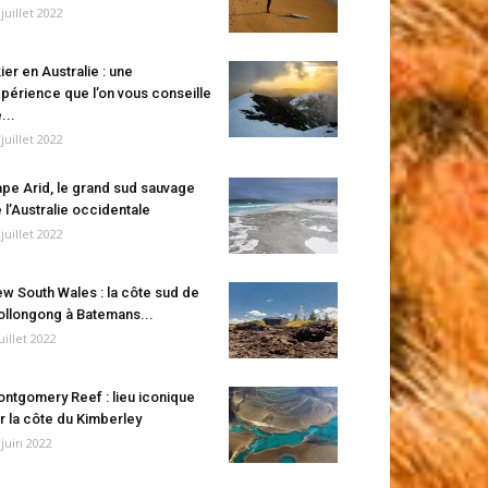
 juillet 2022
ier en Australie : une
périence que l’on vous conseille
...
 juillet 2022
pe Arid, le grand sud sauvage
 l’Australie occidentale
 juillet 2022
w South Wales : la côte sud de
llongong à Batemans...
juillet 2022
ntgomery Reef : lieu iconique
r la côte du Kimberley
 juin 2022