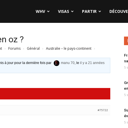
WHV
VISAS
PARTIR
DÉCOUVE
en oz ?
nt
›
Forums
›
Général
›
Australie – le pays-continent
›
Fr
sa
is à jour pour la dernière fois par
manu 70
, le
il y a 21 années
5 
Gr
en
5 
Su
#75722
év
5 