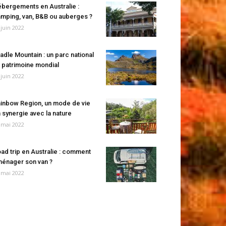
bergements en Australie :
mping, van, B&B ou auberges ?
 juin 2022
adle Mountain : un parc national
 patrimoine mondial
 juin 2022
inbow Region, un mode de vie
 synergie avec la nature
 mai 2022
ad trip en Australie : comment
énager son van ?
 mai 2022