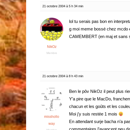
21 octobre 2004 à 5 h 34 min
lol tu serais pas bon en interpre
g moi meme bossé chez mcdo et 
CAMEMBERT (en maj et sans 
NikOz
Membre
21 octobre 2004 à 8 h 43 min
Ben le pôv NikOz il peut plus r
Y’a pire que le MacDo, francheme
chacun et les goûts et les coul
Moi j’y suis restée 1 mois
misshollo
En attendant surje bacha n’a pa
way
commentaires l’avancent peu da
Membre