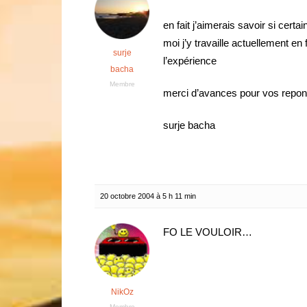
en fait j’aimerais savoir si cer
moi j’y travaille actuellement en
surje
l’expérience
bacha
Membre
merci d’avances pour vos repo
surje bacha
20 octobre 2004 à 5 h 11 min
FO LE VOULOIR…
NikOz
Membre