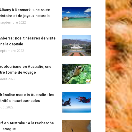
Albany à Denmark : une route
histoire et de joyaux naturels
 septembre 2022
nberra : nos itinéraires de visite
ns la capitale
septembre 2022
écotourisme en Australie, une
tre forme de voyage
 août 2022
rénaline made in Australie : les
tivités incontournables
août 2022
rf en Australie : A la recherche
 la vague...