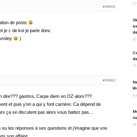
27
#358631
Sk
tation de posts
ex
je c de koi je parle donc
de
smiley
)
20
Ca
de
13
#358632
Ne
Wo
6 
ien dire??? gastms, Carpe diem en OZ alors???
nt et puis y’en a qui y font carrière. Ca dépend de
Mo
eurs ça se discutent pas alors vous battez pas…
su
29
s eu les réponses à ses questions et j’imagine que vos
ns son affaire…