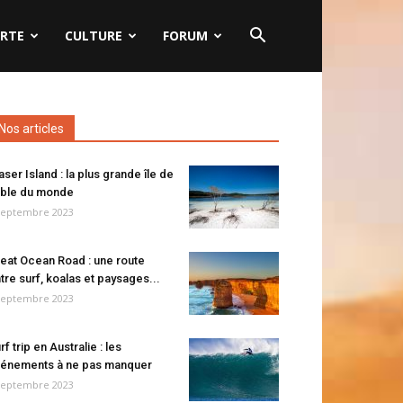
RTE
CULTURE
FORUM
Nos articles
aser Island : la plus grande île de
ble du monde
septembre 2023
eat Ocean Road : une route
tre surf, koalas et paysages...
septembre 2023
rf trip en Australie : les
énements à ne pas manquer
septembre 2023