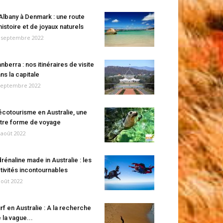
Albany à Denmark : une route
histoire et de joyaux naturels
 septembre 2022
nberra : nos itinéraires de visite
ns la capitale
septembre 2022
écotourisme en Australie, une
tre forme de voyage
 août 2022
rénaline made in Australie : les
tivités incontournables
août 2022
rf en Australie : A la recherche
 la vague...