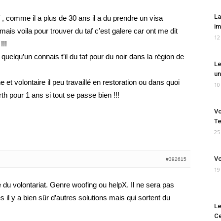
La
 , comme il a plus de 30 ans il a du prendre un visa
im
ais voila pour trouver du taf c’est galere car ont me dit
12
!!!
en quelqu’un connais t’il du taf pour du noir dans la région de
Le
un
et volontaire il peu travaillé en restoration ou dans quoi
10
erth pour 1 ans si tout se passe bien !!!
Vo
Te
25
Vo
#392615
19
e du volontariat. Genre woofing ou helpX. Il ne sera pas
 il y a bien sûr d’autres solutions mais qui sortent du
Le
Ce