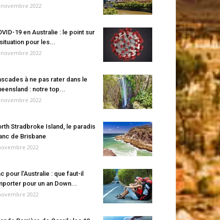
 novembre 2022
VID-19 en Australie : le point sur
 situation pour les...
 novembre 2022
scades à ne pas rater dans le
eensland : notre top...
 novembre 2022
rth Stradbroke Island, le paradis
anc de Brisbane
novembre 2022
c pour l’Australie : que faut-il
porter pour un an Down...
novembre 2022