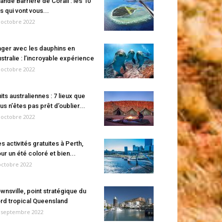
ande Barrière de Corail : les 10
es qui vont vous...
 octobre 2022
ger avec les dauphins en
stralie : l’incroyable expérience
 octobre 2022
its australiennes : 7 lieux que
us n’êtes pas prêt d’oublier...
 octobre 2022
s activités gratuites à Perth,
ur un été coloré et bien...
octobre 2022
wnsville, point stratégique du
rd tropical Queensland
 septembre 2022