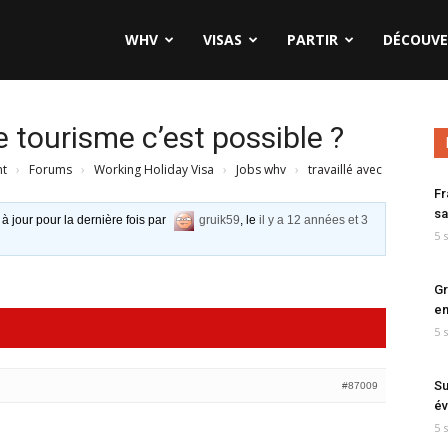
WHV
VISAS
PARTIR
DÉCOUVE
e tourisme c’est possible ?
nt
›
Forums
›
Working Holiday Visa
›
Jobs whv
›
travaillé avec
Fr
sa
 à jour pour la dernière fois par
gruik59
, le
il y a 12 années et 3
5 
Gr
en
5 
Su
#87009
év
5 