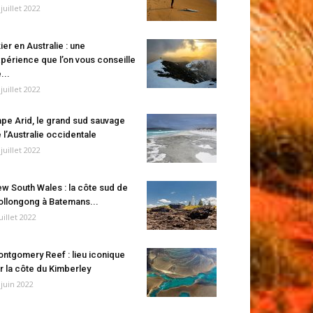
 juillet 2022
ier en Australie : une
périence que l’on vous conseille
...
 juillet 2022
pe Arid, le grand sud sauvage
 l’Australie occidentale
 juillet 2022
w South Wales : la côte sud de
llongong à Batemans...
juillet 2022
ntgomery Reef : lieu iconique
r la côte du Kimberley
 juin 2022