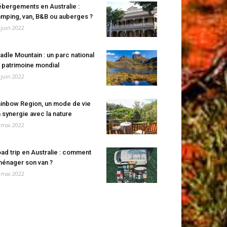
bergements en Australie :
mping, van, B&B ou auberges ?
 juin 2022
adle Mountain : un parc national
 patrimoine mondial
 juin 2022
inbow Region, un mode de vie
 synergie avec la nature
 mai 2022
ad trip en Australie : comment
énager son van ?
 mai 2022