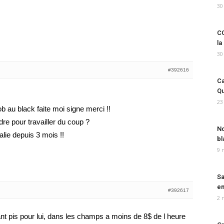
30
CO
la
30
#392616
Ca
Qu
23
ob au black faite moi signe merci !!
ndre pour travailler du coup ?
No
alie depuis 3 mois !!
bl
9 
Sa
em
#392617
2 
 tant pis pour lui, dans les champs a moins de 8$ de l heure