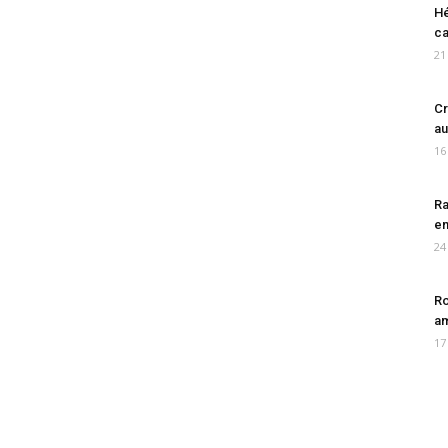
Hé
ca
21
Cr
au
16
Ra
en
24
Ro
am
17