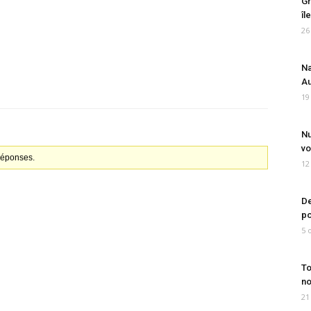
Gr
îl
26
Na
Au
19
Nu
vo
 réponses.
12
De
po
5 
To
no
21