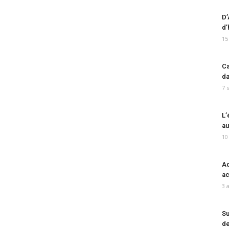
D’
d’
15
Ca
da
7 
L’
au
10
Ad
ac
3 
Su
de