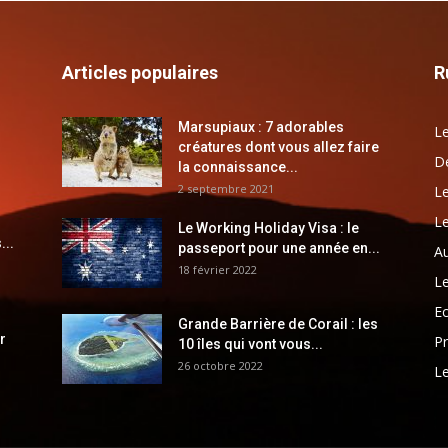
Articles populaires
R
Marsupiaux : 7 adorables
Le
créatures dont vous allez faire
Dé
la connaissance...
2 septembre 2021
Le
Le
Le Working Holiday Visa : le
...
passeport pour une année en...
Au
18 février 2022
Le
E
Grande Barrière de Corail : les
r
Pr
10 îles qui vont vous...
26 octobre 2022
Le