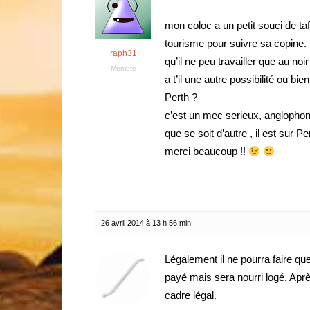
mon coloc a un petit souci de taf
tourisme pour suivre sa copine. m
raph31
qu’il ne peu travailler que au noir 
Membre
a t’il une autre possibilité ou bi
Perth ?
c’est un mec serieux, anglophone 
que se soit d’autre , il est sur P
merci beaucoup !!
26 avril 2014 à 13 h 56 min
Légalement il ne pourra faire qu
payé mais sera nourri logé. Après
cadre légal.