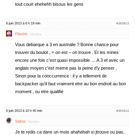
tout court ehehehh bisous les gens
6 juin 2013 à 6 h 19 min
#383913
Fifouhb
Membre
Vous debarque a 3 en australie ? Bonne chance pour
trouver du boulot , + on est – on trouve . Et les mines
encore une fois c’est quasi impossible … A 3 et avec un
anglais moyen c’est meme pas la peine d’y penser .
Sinon pour la conccurrence : il y a tellement de
backpacker qu’il faut vraiment etre au bon endroit au bon
moment , ou etre qualifié
6 juin 2013 à 10 h 40 min
#383914
Sativa
Membre
Je te redis ca dans un mois ahahahah si jtrouve ou pas,