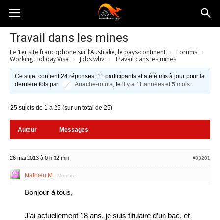
Australia-
Travail dans les mines
Le 1er site francophone sur l’Australie, le pays-continent
›
Forums
›
australie.com
Working Holiday Visa
›
Jobs whv
›
Travail dans les mines
Ce sujet contient 24 réponses, 11 participants et a été mis à jour pour la
dernière fois par
Arrache-rotule
, le
il y a 11 années et 5 mois
.
25 sujets de 1 à 25 (sur un total de 25)
Auteur
Messages
26 mai 2013 à 0 h 32 min
#83201
Mathieu M
Membre
Bonjour à tous,
J’ai actuellement 18 ans, je suis titulaire d’un bac, et