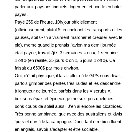
parler aux paysans inquiets, logement et bouffe en hotel
payés.
Payé 25$ de l’heure, 10h/jour officiellement
(officieusement, plutot 9, en incluant les transports et les
pauses, soit 6-7h à vraiment marcher et creuser avec le
pic), meme quand je prenais l’avion ma demi journée
était payée, travail 7j/7, 3 semaines « on », 1 semaine
« off » (en réalité, 25 jours « on », 5 jours « off »). Ca
faisait du 6500$ par mois environ.
Oui, c’était physique, il fallait aller où le GPS nous disait,
parfois grimper des pentes très raides et les descendre
à longueur de journée, parfois dans les « scrubs »,
buissons épais et épineux, je me suis pris quelques
bons coups de soleil aussi. J’en ai encore les cicatrices.
Très bonne ambiance, que avec des australiens et kiwis
‘purs et durs’ de la campagne. Donc faut être bien fluent
en anglais, savoir s’adapter et être sociable.