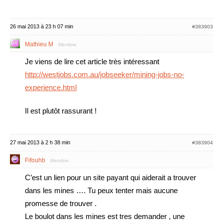
26 mai 2013 à 23 h 07 min
#383903
Mathieu M
Membre
Je viens de lire cet article très intéressant
http://westjobs.com.au/jobseeker/mining-jobs-no-
experience.html
Il est plutôt rassurant !
27 mai 2013 à 2 h 38 min
#383904
Fifouhb
Membre
C’est un lien pour un site payant qui aiderait a trouver
dans les mines …. Tu peux tenter mais aucune
promesse de trouver .
Le boulot dans les mines est tres demander , une