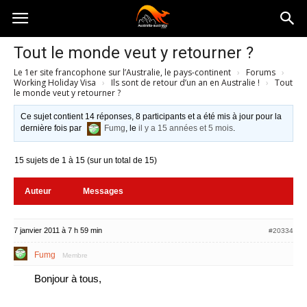
Australia-
Tout le monde veut y retourner ?
Le 1er site francophone sur l’Australie, le pays-continent
›
Forums
›
australie.com
Working Holiday Visa
›
Ils sont de retour d’un an en Australie !
›
Tout
le monde veut y retourner ?
Ce sujet contient 14 réponses, 8 participants et a été mis à jour pour la
dernière fois par
Fumg
, le
il y a 15 années et 5 mois
.
15 sujets de 1 à 15 (sur un total de 15)
Auteur
Messages
7 janvier 2011 à 7 h 59 min
#20334
Fumg
Membre
Bonjour à tous,