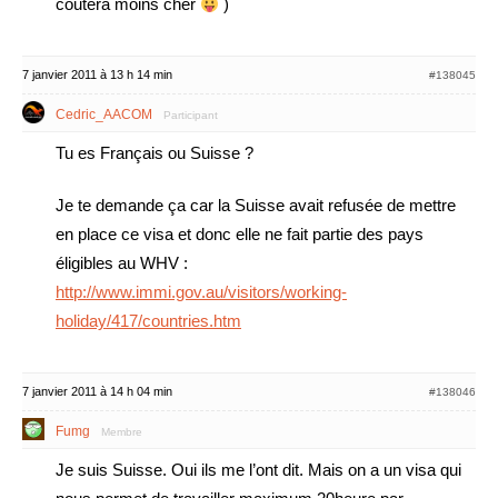
coutera moins cher
)
7 janvier 2011 à 13 h 14 min
#138045
Cedric_AACOM
Participant
Tu es Français ou Suisse ?
Je te demande ça car la Suisse avait refusée de mettre
en place ce visa et donc elle ne fait partie des pays
éligibles au WHV :
http://www.immi.gov.au/visitors/working-
holiday/417/countries.htm
7 janvier 2011 à 14 h 04 min
#138046
Fumg
Membre
Je suis Suisse. Oui ils me l’ont dit. Mais on a un visa qui