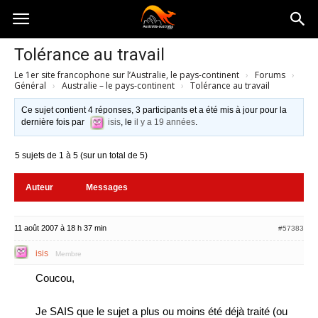
Australia-
Tolérance au travail
Le 1er site francophone sur l’Australie, le pays-continent
›
Forums
›
australie.com
Général
›
Australie – le pays-continent
›
Tolérance au travail
Ce sujet contient 4 réponses, 3 participants et a été mis à jour pour la
dernière fois par
isis
, le
il y a 19 années
.
5 sujets de 1 à 5 (sur un total de 5)
Auteur
Messages
11 août 2007 à 18 h 37 min
#57383
isis
Membre
Coucou,
Je SAIS que le sujet a plus ou moins été déjà traité (ou