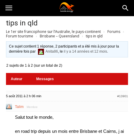
Australia-
tips in qld
Le 1er site francophone sur l’Australie, le pays-continent
›
Forums
›
australie.com
Forum tourisme
›
Brisbane – Queensland
›
tips in qld
Ce sujet contient 1 réponse, 2 participants et a été mis à jour pour la
dernière fois par
Anita86
, le
il y a 14 années et 12 mois
.
2 sujets de 1 à 2 (sur un total de 2)
Auteur
Messages
5 août 2011 à 2 h 06 min
#13901
Talim
Membre
Salut tout le monde,
en road trip depuis un mois entre Brisbane et Cairns, j ai