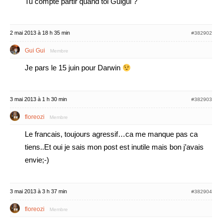
Tu compte partir quand toi Guigui ?
2 mai 2013 à 18 h 35 min
#382902
Gui Gui
Membre
Je pars le 15 juin pour Darwin
3 mai 2013 à 1 h 30 min
#382903
floreozi
Membre
Le francais, toujours agressif…ca me manque pas ca
tiens..Et oui je sais mon post est inutile mais bon j’avais
envie;-)
3 mai 2013 à 3 h 37 min
#382904
floreozi
Membre