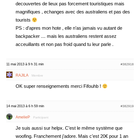
decouvertes de lieux pas forcement touristiques mais
magnifiques , echanges avec des australiens et pas des
tourists
PS : d’apres mon hote , elle n’as jamais vu autant de
backpacker … mais les australiens restent assez
acceuillants et non pas froid quand tu leur parle .
11 mai 2013 à 9 h 31 min
#382918
RAJILA
Membre
OK super renseignements merci Fifouhb !
14 mai 2013 à 6 h 59 min
#382919
AmelieP
Participant
Je suis aussi sur helpx. C’est le même système que
woofing. Franchement j’adore. Mais c’est 20€ pour 1 an