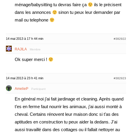
ménage/babysitting tu devras faire ça
ils le précisent
dans les annonces
sinon tu peux leur demander par
mail ou telephone
14 mai 2013 à 17 h 44 min
#382922
RAJILA
Membre
Ok super merci !
14 mai 2013 à 23 h 41 min
#382923
AmelieP
Participant
En général moi j’ai fait jardinage et cleaning. Après quand
t’es en ferme faut nourrir les animaux, j’ai aussi monté à
cheval. Certains rénovent leur maison donc si t’as des
aptitudes en construction tu peux aider la dedans. J’ai
aussi travaillé dans des cottages ou il fallait nettoyer au