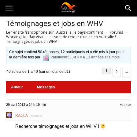
Australia-
Témoignages et jobs en WHV
Le 1er site francophone sur l’Australie, le pays-continent
›
Forums
›
australie.com
Working Holiday Visa
›
Ils sont de retour d’un an en Australie !
›
Témoignages et jobs en WHV
Ce sujet contient 50 réponses, 12 participants et a été mis à jour pour
la dernière fois par
Paulinette53
, le
il y a 13 années et 1 mois
.
1
40 sujets de 1 à 40 (sur un total de 51)
2
→
Auteur
Messages
29 avril 2013 à 14 h 19 min
#82719
RAJILA
Membre
Recherche témoignages et jobs en WHV !