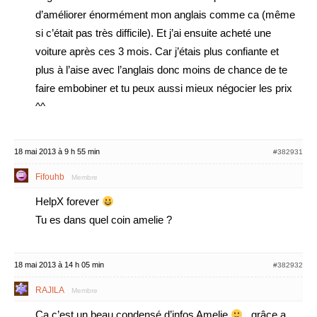
d’améliorer énormément mon anglais comme ca (même
si c’était pas très difficile). Et j’ai ensuite acheté une
voiture après ces 3 mois. Car j’étais plus confiante et
plus à l’aise avec l’anglais donc moins de chance de te
faire embobiner et tu peux aussi mieux négocier les prix
^^
18 mai 2013 à 9 h 55 min
#382931
Fifouhb
Membre
HelpX forever
Tu es dans quel coin amelie ?
18 mai 2013 à 14 h 05 min
#382932
RAJILA
Membre
Ca c’est un beau condensé d’infos Amelie
, grâce a