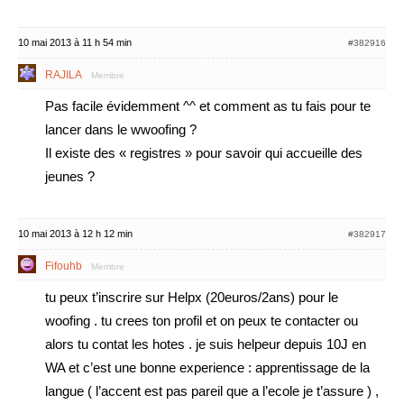
10 mai 2013 à 11 h 54 min
#382916
RAJILA
Membre
Pas facile évidemment ^^ et comment as tu fais pour te
lancer dans le wwoofing ?
Il existe des « registres » pour savoir qui accueille des
jeunes ?
10 mai 2013 à 12 h 12 min
#382917
Fifouhb
Membre
tu peux t’inscrire sur Helpx (20euros/2ans) pour le
woofing . tu crees ton profil et on peux te contacter ou
alors tu contat les hotes . je suis helpeur depuis 10J en
WA et c’est une bonne experience : apprentissage de la
langue ( l’accent est pas pareil que a l’ecole je t’assure ) ,