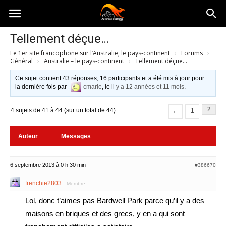
Australia-
Tellement déçue…
Le 1er site francophone sur l’Australie, le pays-continent
›
Forums
›
australie.com
Général
›
Australie – le pays-continent
›
Tellement déçue…
Ce sujet contient 43 réponses, 16 participants et a été mis à jour pour
la dernière fois par
cmarie
, le
il y a 12 années et 11 mois
.
2
4 sujets de 41 à 44 (sur un total de 44)
←
1
Auteur
Messages
6 septembre 2013 à 0 h 30 min
#386670
frenchie2803
Membre
Lol, donc t’aimes pas Bardwell Park parce qu’il y a des
maisons en briques et des grecs, y en a qui sont