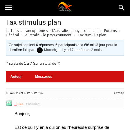
Australia-
Tax stimulus plan
Le 1er site francophone sur l’Australie, le pays-continent
›
Forums
›
australie.com
Général
›
Australie – le pays-continent
›
Tax stimulus plan
Ce sujet contient 6 réponses, 5 participants et a été mis à jour pour la
dernière fois par
Moroch
, le
il y a 17 années et 2 mois
.
7 sujets de 1 à 7 (sur un total de 7)
Auteur
Messages
18 mai 2009 à 12 h 12 min
#37318
_matt
Participant
Bonjour,
Est ce qu’il y en a qui on eu l’heureuse surprise de