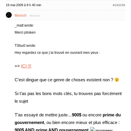
19 mai 2009 à 8 h 40 min
#193258
Moroch
Membre
_matt wrote:
Merci plisken
T3tsu0 wrote:
Hey regardez ce que j’ai trouvé en ouvrant mes yeux :
=>
ICI !!!
C’est dingue que ce genre de choses existent non ?
Si t’as pas les bons mots clés, tu trouves pas forcément
le sujet
T’as essayé de mettre juste…
900$
ou encore
prime du
gouvernement
, ou bien encore mieux et plus efficace :
900$ AND prime AND gouvernement