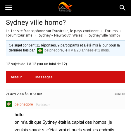
Australia-
Sydney ville homo?
Le 1er site francophone sur l’Australie, le pays-continent
›
Forums
›
australie.com
Forum tourisme
›
Sydney – New South Wales
›
Sydney ville homo?
Ce sujet contient 11 réponses, 9 participants et a été mis à jour pour la
dernière fois par
belphegore
, le
il y a 20 années et 2 mois
.
12 sujets de 1 à 12 (sur un total de 12)
Auteur
Messages
21 avril 2006 à 9 h 57 min
#66013
belphegore
Participant
hello
on m’a dit que Sydney était la capital des homos, je
voulais savoir si c’était vrai et quels sont les endroits