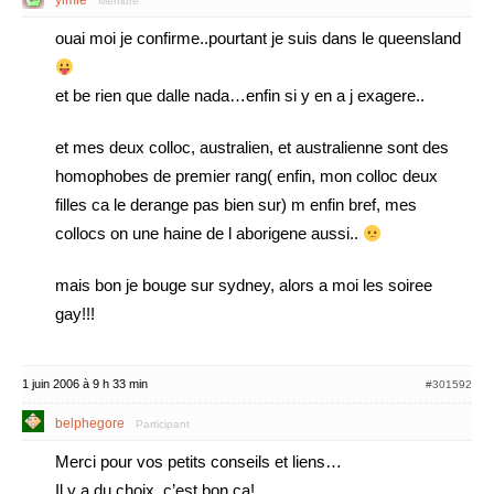
ylmie
Membre
ouai moi je confirme..pourtant je suis dans le queensland
et be rien que dalle nada…enfin si y en a j exagere..
et mes deux colloc, australien, et australienne sont des
homophobes de premier rang( enfin, mon colloc deux
filles ca le derange pas bien sur) m enfin bref, mes
collocs on une haine de l aborigene aussi..
mais bon je bouge sur sydney, alors a moi les soiree
gay!!!
1 juin 2006 à 9 h 33 min
#301592
belphegore
Participant
Merci pour vos petits conseils et liens…
Il y a du choix, c’est bon ça!