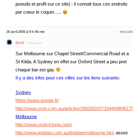
pseudo et profil sur ce site) : il connait tous ces endroits
par coeur le coquin…..
26 avril 2006 à 9 h 46 min
#301588
Buell
Participant
Sur Melbourne sur Chapel Street/Commercial Road et a
St Kilda. A Sydney en effet sur Oxford Street a peu pret
chaque bar est gay
Il y a des infos pour ces villes sur les liens suivants:
Sydney
https://www.google.fr/
http://www.smh.com.au/articles/2003/02/07/1044498961795.
Melbourne
http://www.visitvictoria.com/
http://www.lesbian.com.au/lesbianmelbourne.htm
assez