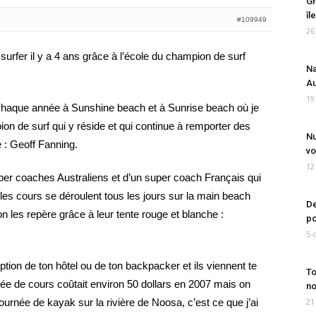
Gr
îl
#109949
26
à surfer il y a 4 ans grâce à l’école du champion de surf
Na
Au
19
e chaque année à Sunshine beach et à Sunrise beach où je
on de surf qui y réside et qui continue à remporter des
Nu
: Geoff Fanning.
vo
12
er coaches Australiens et d’un super coach Français qui
les cours se déroulent tous les jours sur la main beach
De
n les repère grâce à leur tente rouge et blanche :
po
5 
eption de ton hôtel ou de ton backpacker et ils viennent te
To
ée de cours coûtait environ 50 dollars en 2007 mais on
no
ournée de kayak sur la rivière de Noosa, c’est ce que j’ai
21