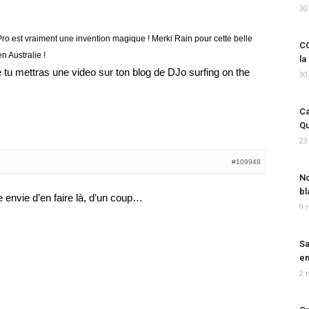
30
o est vraiment une invention magique ! Merki Rain pour cette belle
CO
n Australie !
la
 tu mettras une video sur ton blog de DJo surfing on the
30
Ca
Qu
23
#109948
No
bl
e envie d’en faire là, d’un coup…
9 
Sa
em
2 