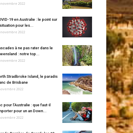
 novembre 2022
VID-19 en Australie : le point sur
 situation pour les...
 novembre 2022
scades à ne pas rater dans le
eensland : notre top...
 novembre 2022
rth Stradbroke Island, le paradis
anc de Brisbane
novembre 2022
c pour l’Australie : que faut-il
porter pour un an Down...
novembre 2022