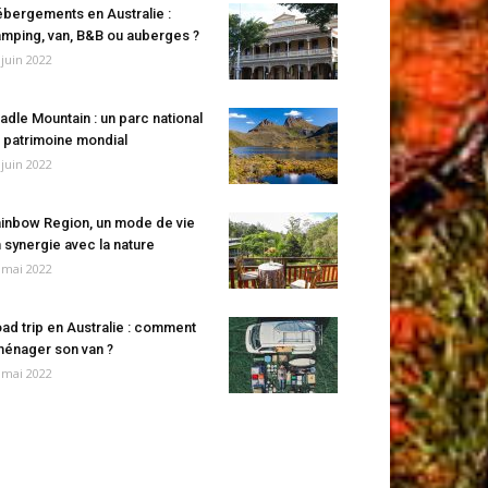
bergements en Australie :
mping, van, B&B ou auberges ?
 juin 2022
adle Mountain : un parc national
 patrimoine mondial
 juin 2022
inbow Region, un mode de vie
 synergie avec la nature
 mai 2022
ad trip en Australie : comment
énager son van ?
 mai 2022