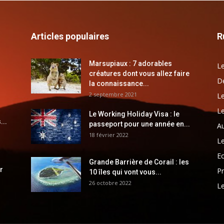
Articles populaires
R
Marsupiaux : 7 adorables
Le
créatures dont vous allez faire
Dé
la connaissance...
2 septembre 2021
Le
Le
Le Working Holiday Visa : le
...
passeport pour une année en...
Au
18 février 2022
Le
E
Grande Barrière de Corail : les
r
Pr
10 îles qui vont vous...
26 octobre 2022
Le