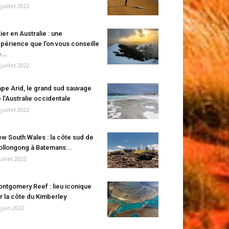
 juillet 2022
ier en Australie : une
périence que l’on vous conseille
...
 juillet 2022
pe Arid, le grand sud sauvage
 l’Australie occidentale
 juillet 2022
w South Wales : la côte sud de
llongong à Batemans...
juillet 2022
ntgomery Reef : lieu iconique
r la côte du Kimberley
 juin 2022