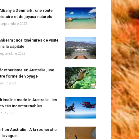
Albany à Denmark : une route
histoire et de joyaux naturels
 septembre 2022
nberra : nos itinéraires de visite
ns la capitale
septembre 2022
écotourisme en Australie, une
tre forme de voyage
 août 2022
rénaline made in Australie : les
tivités incontournables
août 2022
rf en Australie : A la recherche
 la vague...