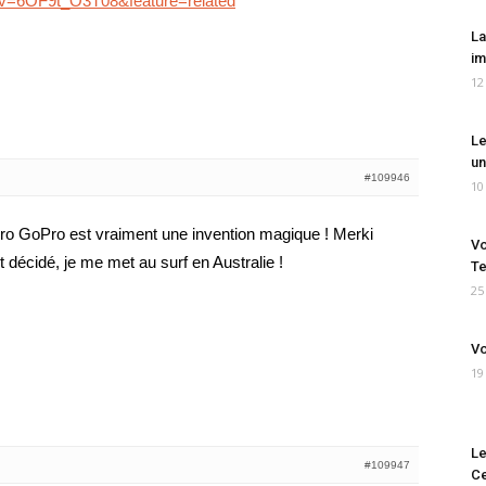
?v=6OF9t_O3T08&feature=related
La
im
12
Le
un
#109946
10
ro GoPro est vraiment une invention magique ! Merki
Vo
t décidé, je me met au surf en Australie !
Te
25
Vo
19
Le
#109947
Ce