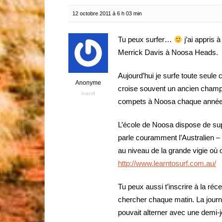
12 octobre 2011 à 6 h 03 min
Tu peux surfer…
j’ai appris 
Merrick Davis à Noosa Heads.
Aujourd’hui je surfe toute seul
Anonyme
croise souvent un ancien champi
Inactif
compets à Noosa chaque année 
L’école de Noosa dispose de sup
parle couramment l’Australien – 
au niveau de la grande vigie où o
http://www.learntosurf.com.au/
Tu peux aussi t’inscrire à la réc
chercher chaque matin. La journ
pouvait alterner avec une demi-j