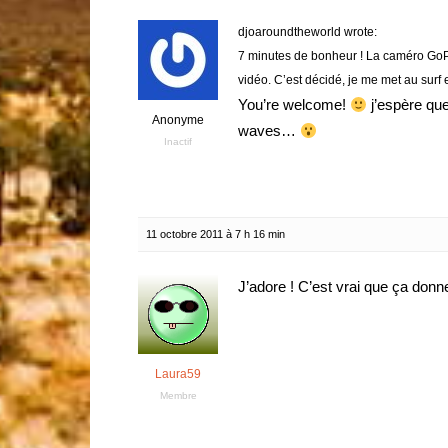
djoaroundtheworld wrote:
7 minutes de bonheur ! La caméro GoPr
vidéo. C’est décidé, je me met au surf e
You’re welcome!
j’espère que
Anonyme
waves…
Inactif
11 octobre 2011 à 7 h 16 min
J’adore ! C’est vrai que ça donn
Laura59
Membre