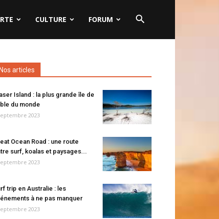
RTE
CULTURE
FORUM
Nos articles
aser Island : la plus grande île de
ble du monde
septembre 2023
eat Ocean Road : une route
tre surf, koalas et paysages...
septembre 2023
rf trip en Australie : les
énements à ne pas manquer
septembre 2023