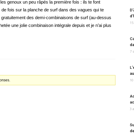
 les genoux un peu râpés la première fois : ils te font
de fois sur la planche de surf dans des vagues qui te
D’
d’
tent gratuitement des demi-combinaisons de surf (au-dessus
15
tée une jolie combinaison intégrale depuis et je n’ai plus
Ca
da
7 
L’
au
10
ponses.
Ad
ac
3 
Su
de