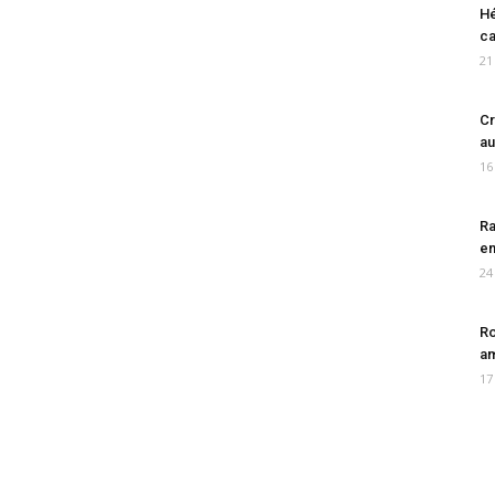
Hé
ca
21
Cr
au
16
Ra
en
24
Ro
am
17