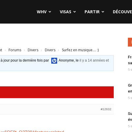
WHV
VISAS
PARTIR
DÉCOUVE
nt
›
Forums
›
Divers
›
Divers
›
Surfez en musique…. :)
Fr
 à jour pour la dernière fois par
Anonyme
, le
il y a 14 années et
sa
5 
Gr
en
5 
#12632
Su
év
5 