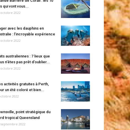
ande Barrière de Corail : les 10
es qui vont vous...
 octobre 2022
ger avec les dauphins en
stralie : l’incroyable expérience
 octobre 2022
its australiennes : 7 lieux que
us n’êtes pas prêt d’oublier...
 octobre 2022
s activités gratuites à Perth,
ur un été coloré et bien...
octobre 2022
wnsville, point stratégique du
rd tropical Queensland
 septembre 2022