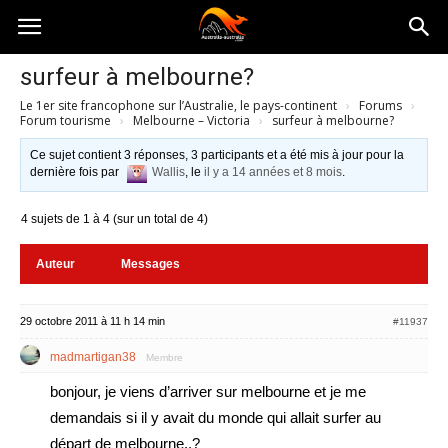
Australia-
surfeur à melbourne?
Le 1er site francophone sur l’Australie, le pays-continent
›
Forums
›
australie.com
Forum tourisme
›
Melbourne – Victoria
›
surfeur à melbourne?
Ce sujet contient 3 réponses, 3 participants et a été mis à jour pour la
dernière fois par
Wallis
, le
il y a 14 années et 8 mois
.
4 sujets de 1 à 4 (sur un total de 4)
Auteur
Messages
29 octobre 2011 à 11 h 14 min
#11937
madmartigan38
Membre
bonjour, je viens d’arriver sur melbourne et je me
demandais si il y avait du monde qui allait surfer au
départ de melbourne..?