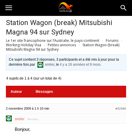
Australia-
Station Wagon (break) Mitsubishi
Magna 94 sur Sydney
australie.com
Le 1er site francophone sur l’Australie, le pays-continent
›
Forums
›
Working Holiday Visa
›
Petites annonces
›
Station Wagon (break)
Mitsubishi Magna 94 sur Sydney
Ce sujet contient 3 réponses, 3 participants et a été mis à jour pour la
dernière fois par
smiler
, le
il y a 16 années et 9 mois
.
4 sujets de 1 à 4 (sur un total de 4)
Auteur
Messages
2 novembre 2009 à 1 h 10 min
#32566
smiler
Membre
Bonjour,