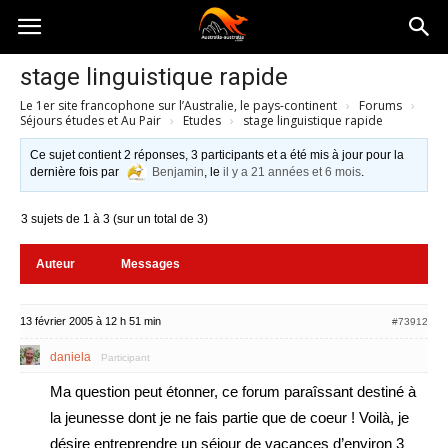
Australia-
stage linguistique rapide
Le 1er site francophone sur l’Australie, le pays-continent
›
Forums
›
australie.com
Séjours études et Au Pair
›
Etudes
›
stage linguistique rapide
Ce sujet contient 2 réponses, 3 participants et a été mis à jour pour la
dernière fois par
Benjamin
, le
il y a 21 années et 6 mois
.
3 sujets de 1 à 3 (sur un total de 3)
Auteur
Messages
13 février 2005 à 12 h 51 min
#73912
daniela
Participant
Ma question peut étonner, ce forum paraîssant destiné à
la jeunesse dont je ne fais partie que de coeur ! Voilà, je
désire entreprendre un séjour de vacances d’environ 3