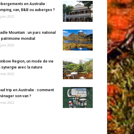
bergements en Australie :
mping, van, B&B ou auberges ?
 juin 2022
adle Mountain : un parc national
 patrimoine mondial
 juin 2022
inbow Region, un mode de vie
 synergie avec la nature
 mai 2022
ad trip en Australie : comment
énager son van ?
 mai 2022