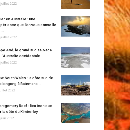
 juillet 2022
ier en Australie : une
périence que l’on vous conseille
...
 juillet 2022
pe Arid, le grand sud sauvage
 l’Australie occidentale
 juillet 2022
w South Wales : la côte sud de
llongong à Batemans...
juillet 2022
ntgomery Reef : lieu iconique
r la côte du Kimberley
 juin 2022