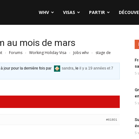
WHV
VISAS
PARTIR
DÉCOUVE
m au mois de mars
nt
›
Forums
›
Working Holiday Visa
›
Jobs whv
›
stage de
Fr
sa
 à jour pour la dernière fois par
sandra
, le
il y a 19 années et 7
5 
Gr
en
5 
Su
#61801
év
5 