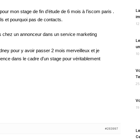
La
e pour mon stage de fin d’étude de 6 mois à l’iscom paris .
im
ls et pourquoi pas de contacts.
12
s chez un annonceur dans un service marketing
Le
un
dney pour y avoir passer 2 mois merveilleux et je
10
ience dans le cadre d’un stage pour véritablement
Vo
Te
25
Vo
19
#283997
Le
Ce