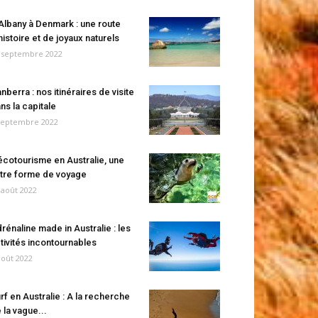
Albany à Denmark : une route
histoire et de joyaux naturels
 septembre 2022
nberra : nos itinéraires de visite
ns la capitale
septembre 2022
écotourisme en Australie, une
tre forme de voyage
 août 2022
rénaline made in Australie : les
tivités incontournables
août 2022
rf en Australie : A la recherche
 la vague...