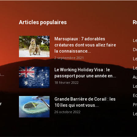
Articles populaires
R
Marsupiaux : 7 adorables
Le
créatures dont vous allez faire
Dé
la connaissance...
2 septembre 2021
Le
Le
Le Working Holiday Visa : le
...
passeport pour une année en...
Au
18 février 2022
Le
E
Grande Barrière de Corail : les
r
Pr
10 îles qui vont vous...
26 octobre 2022
Le