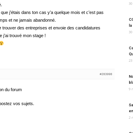
30
é.
t que j’étais dans ton cas y’a quelque mois et c’est pas
CO
 temps et ne jamais abandonné.
la
r trouver des entreprises et envoie des candidatures
30
j’ai trouvé mon stage !
Ca
Qu
23
#283998
No
bl
9 
ion du forum
 postez vos sujets.
Sa
em
2 