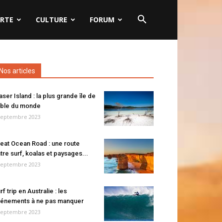
RTE
CULTURE
FORUM
Nos articles
aser Island : la plus grande île de
ble du monde
septembre 2023
eat Ocean Road : une route
tre surf, koalas et paysages...
septembre 2023
rf trip en Australie : les
énements à ne pas manquer
septembre 2023