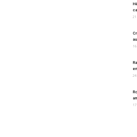
Hé
ca
21
Cr
au
16
Ra
en
24
Ro
am
17