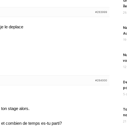
Gr
îl
26
#283999
, je le deplace
Na
Au
19
Nu
vo
12
#284000
De
po
5 
 ton stage alors.
To
no
21
s et combien de temps es-tu parti?