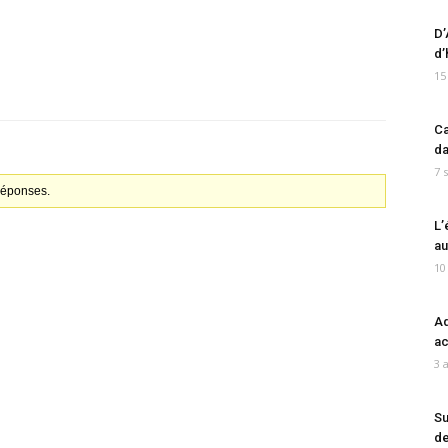
D’
d’
15
Ca
da
7 
 réponses.
L’
au
10
Ad
ac
3 
Su
de